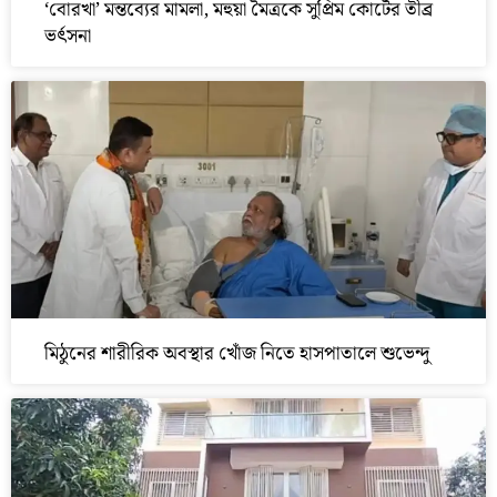
‘বোরখা’ মন্তব্যের মামলা, মহুয়া মৈত্রকে সুপ্রিম কোর্টের তীব্র
ভর্ৎসনা
মিঠুনের শারীরিক অবস্থার খোঁজ নিতে হাসপাতালে শুভেন্দু