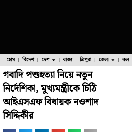
হোম
বিদেশ
দেশ
রাজ্য
ত্রিপুরা
জেলা
কলক
গবাদি পশুহত্যা নিয়ে নতুন
ফুল চাষ
ফল চাষ
মাছ চাষ
উত্তর ২৪ পরগনা
পোল্ট্রি চাষ
নির্দেশিকা, মুখ্যমন্ত্রীকে চিঠি
আইএসএফ বিধায়ক নওশাদ
সিদ্দিকীর