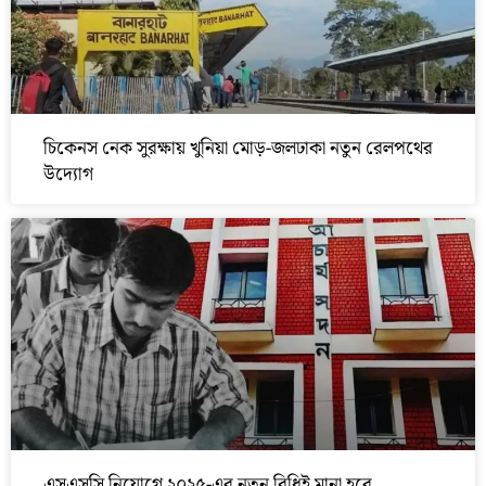
চিকেনস নেক সুরক্ষায় খুনিয়া মোড়-জলঢাকা নতুন রেলপথের
উদ্যোগ
এসএসসি নিয়োগে ২০২৫-এর নতুন বিধিই মানা হবে,