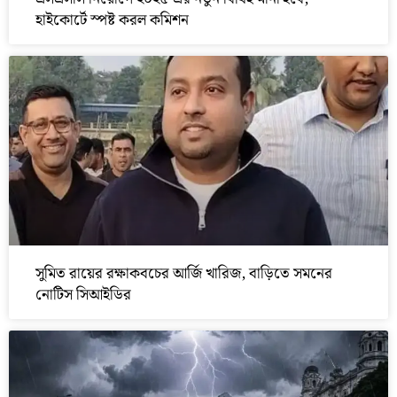
হাইকোর্টে স্পষ্ট করল কমিশন
সুমিত রায়ের রক্ষাকবচের আর্জি খারিজ, বাড়িতে সমনের
নোটিস সিআইডির