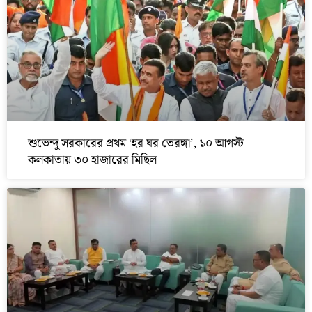
শুভেন্দু সরকারের প্রথম ‘হর ঘর তেরঙ্গা’, ১০ আগস্ট
কলকাতায় ৩০ হাজারের মিছিল