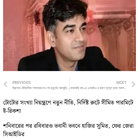
Prev
PREVIOUS
NEXT
ব্রিগেডে ঐতিহাসিক শপথগ্রহণের শেষ মুহূর্তের প্রস্তুতি, কড়া নিরাপত্তায় মুড়ে ফেলা হল গোটা এলাকা
মোথাবাড়ি কাণ্ডে এনআইএ-র জালে তৃণমূল ব্লক সভাপতি, গ্রেপ্তার আরও ২
টোটোর সংখ্যা নিয়ন্ত্রণে নতুন নীতি, নির্দিষ্ট রুটে সীমিত পারমিটে
ই-রিকশা
শনিবারের পর রবিবারও ভবানী ভবনে হাজির সুমিত, ফের জেরা
সিআইডির