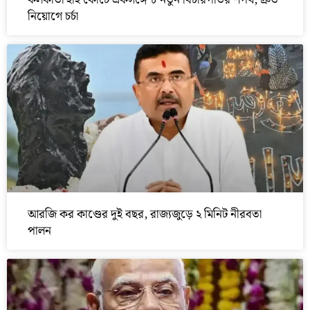
কলকাতা হাই কোর্টে একসঙ্গে ৮ নতুন বিচারপতির শপথ, দ্রুত
নিয়োগে চর্চা
আরজি কর কাণ্ডের দুই বছর, রাজ্যজুড়ে ২ মিনিট নীরবতা
পালন