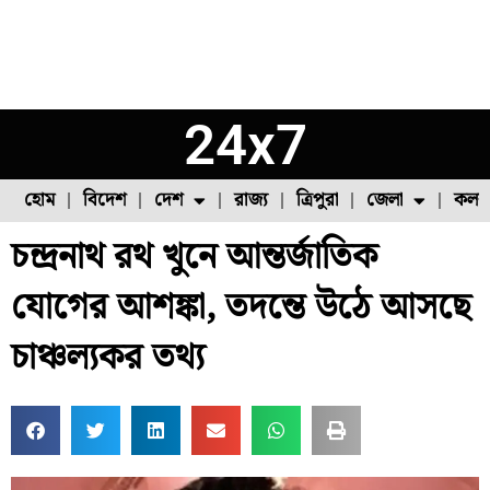
24x7
হোম
বিদেশ
দেশ
রাজ্য
ত্রিপুরা
জেলা
কলক
চন্দ্রনাথ রথ খুনে আন্তর্জাতিক
ফুল চাষ
ফল চাষ
মাছ চাষ
উত্তর ২৪ পরগনা
পোল্ট্রি চাষ
যোগের আশঙ্কা, তদন্তে উঠে আসছে
চাঞ্চল্যকর তথ্য