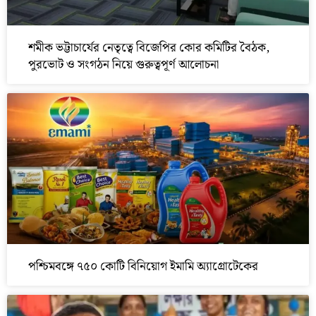
শমীক ভট্টাচার্যের নেতৃত্বে বিজেপির কোর কমিটির বৈঠক,
পুরভোট ও সংগঠন নিয়ে গুরুত্বপূর্ণ আলোচনা
পশ্চিমবঙ্গে ৭৫০ কোটি বিনিয়োগ ইমামি অ্যাগ্রোটেকের