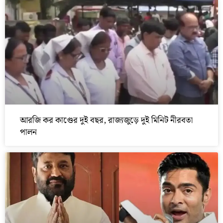
আরজি কর কাণ্ডের দুই বছর, রাজ্যজুড়ে দুই মিনিট নীরবতা
পালন