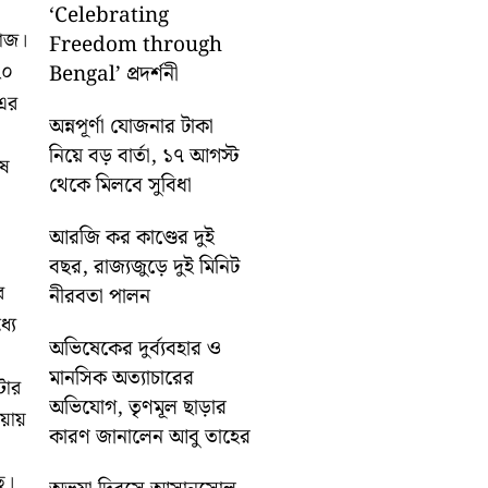
‘Celebrating
কাজ।
Freedom through
২০
Bengal’ প্রদর্শনী
 এর
অন্নপূর্ণা যোজনার টাকা
নিয়ে বড় বার্তা, ১৭ আগস্ট
েষ
থেকে মিলবে সুবিধা
আরজি কর কাণ্ডের দুই
বছর, রাজ্যজুড়ে দুই মিনিট
র
নীরবতা পালন
্যে
অভিষেকের দুর্ব্যবহার ও
মানসিক অত্যাচারের
টার
অভিযোগ, তৃণমূল ছাড়ার
ওয়ায়
কারণ জানালেন আবু তাহের
ে।