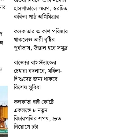
অভয়া দিবসে আসানসোল
নোর
হাসপাতালে স্মরণ, স্বরচিত
কবিতা পাঠ অগ্নিমিত্রার
কলকাতার আকাশ পরিষ্কার
ে
থাকলেও ভারী বৃষ্টির
গে
পূর্বাভাস, উত্তাল হবে সমুদ্র
রাজ্যের বাসস্ট্যান্ডের
লে
চেহারা বদলাবে, মহিলা-
শিশুদের জন্য থাকবে
বিশেষ সুবিধা
কলকাতা হাই কোর্টে
একসঙ্গে ৮ নতুন
বিচারপতির শপথ, দ্রুত
নিয়োগে চর্চা