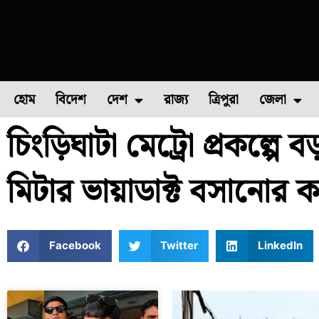
হোম
বিদেশ
দেশ
রাজ্য
ত্রিপুরা
জেলা
চিংড়িঘাটা মেট্রো প্রকল্পে 
ফুল চাষ
ফল চাষ
মাছ চাষ
উত্তর ২৪ পরগন
পোল্ট্রি চ
মিটার ভায়াডাক্ট বসানোর 
Facebook
Twitter
LinkedIn