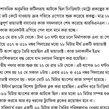
প্রশাসনিক অনুমতির জটিলতায় আটকে ছিল চিংড়িঘাটা মেট্রো প্রকল্পের 
 জট কেটে যাওয়ায় দ্রুত গতিতে এগোতে শুরু করেছে প্রকল্প। মাত্র ১
ুত্বপূর্ণ ভায়াডাক্ট বসানোর কাজ সফলভাবে শেষ করেছে আরভিএনএল।
 কাজ অনেকটাই এগিয়ে গেল বলে মনে করা হচ্ছে।
১৫ মে রাত ৮টা থেকে। টানা ৬০ ঘণ্টা ধরে চলে নির্মাণকাজ এবং তা শ
য়ে ৩১৭ ও ৩১৮ নম্বর পিলারের মধ্যে ২৮ মিটার দীর্ঘ একটি ভায়াডাক্ট
ি অংশ জুড়ে তৈরি হয়েছিল এই ভায়াডাক্ট। কাজ চলাকালীন ইএম
ংশিকভাবে বন্ধ রেখে যান চলাচল নিয়ন্ত্রণ করা হয়েছিল।
বিতীয় দফার কাজ শুরু হয় ২২ মে রাত ৮টা থেকে। এই ধাপেও ৬০ ঘণ্টা
, যা শেষ হয় ২৫ মে সকাল ৮টায়। এবার ৩১৮ ও ৩১৯ নম্বর পিলারের মধ
াডাক্ট বসানো হয়। ফলে মোট ৬২ মিটার অংশের কাজ সম্পূর্ণ হয়েছে।
টার্ন ফ্ল্যাঙ্কে বিশেষ ট্র্যাফিক ব্লক করা হয়েছিল। এতদিন ধরে চিংড়িঘা
৩৬৬ মিটার অংশের কাজ আটকে ছিল। তার মধ্যে ৬২ মিটার সম্পন্ন হ
 করতে আর বড় ধরনের ট্র্যাফিক ব্লকের প্রয়োজন হবে না।
সুবিধার্থে নতুন একটি ৬০ মিটার রাস্তা তৈরির পরিকল্পনাও নেওয়া হয়েছ