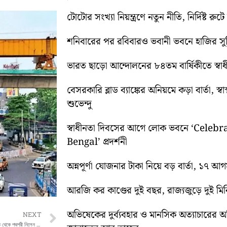
টোটোর সংখ্যা নিয়ন্ত্রণে নতুন নীতি, নির্দিষ্ট র
শনিবারের পর রবিবারও ভবানী ভবনে হাজির স
ভারত ছাড়ো আন্দোলনের ৮৪তম বার্ষিকীতে স্বাধীনত
বেসরকারি ব্লাড ব্যাঙ্কের অনিয়মে কড়া বার্তা, স
শুভেন্দু
স্বাধীনতা দিবসের আগে লোক ভবনে ‘Cele
Bengal’ প্রদর্শনী
অন্নপূর্ণা যোজনার টাকা নিয়ে বড় বার্তা, ১৭ আ
আরজি কর কাণ্ডের দুই বছর, রাজ্যজুড়ে দুই ম
অভিষেকের দুর্ব্যবহার ও মানসিক অত্যাচারের 
Next
NEXT
বিশ্বকাপ জয়ের পর জাতীয় সম্মান, রাষ্ট্রপতির হাত থেকে পদ্মশ্রী নিলেন হরমনপ্রীত কৌর