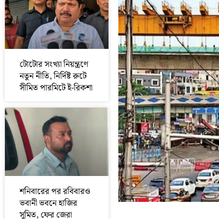
টোটোর সংখ্যা নিয়ন্ত্রণে
নতুন নীতি, নির্দিষ্ট রুটে
সীমিত পারমিটে ই-রিকশা
শনিবারের পর রবিবারও
ভবানী ভবনে হাজির
সুমিত, ফের জেরা