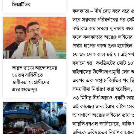
সিআইডির
কলকাতা – দীর্ঘ দেড় বছর ধরে 
তবে সরকার পরিবর্তনের পর সেই
ঘণ্টারও কম সময়ে দু’দফায় গুর
ফলে কলকাতার অরেঞ্জ লাইনের
প্রথম ধাপের কাজ শুরু হয়েছিল 
হয় ১৮ মে সকাল ৮টায়। এই পর্যা
বসানো হয়। কংক্রিটের মোট ১০ট
ভারত ছাড়ো আন্দোলনের
বাইপাসের উল্টোডাঙামুখী লেন আ
৮৪তম বার্ষিকীতে
এরপর এক সপ্তাহ বিরতির পর দ্
স্বাধীনতা সংগ্রামীদের
সময়সীমা নির্ধারণ করা হয়েছিল
শ্রদ্ধা শুভেন্দুর
৩৪ মিটার দীর্ঘ আরও একটি ভায়
এই কাজের জন্য ইএম বাইপাসের ইস্
আশপাশে অরেঞ্জ লাইনের প্রায় 
আরভিএনএল জানিয়েছে, বাকি কাজ
এদিকে ভবিষ্যতের নির্মাণকাজের 