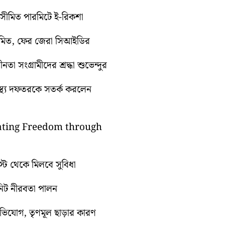
ুটে সীমিত পারমিটে ই-রিকশা
ুমিত, ফের জেরা সিআইডির
া সংগ্রামীদের শ্রদ্ধা শুভেন্দুর
্বাস্থ্য দফতরকে সতর্ক করলেন
brating Freedom through
গস্ট থেকে মিলবে সুবিধা
িনিট নীরবতা পালন
অভিযোগ, তৃণমূল ছাড়ার কারণ