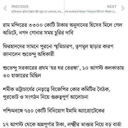
Prev
PREVIOUS
NEXT
মুর্শিদাবাদের সুতিতে ট্রাক্টর উল্টে মৃত্যু হল একজনের, জখম আরও ১২
সেনা জওয়ানদের উদ্যোগে বিনামূল্যে চিকিৎসা পরিষেবা দেওয়া হল এলাকার মানুষদের
রাম মন্দিরের ৩৩০০ কোটি টাকার অনুদানের হিসেব মিলে গেল
অডিটে, নগদ গোনার সময় চুরির দাবি
ফিরহাদদের সামনে পুরনো স্মৃতিচারণ, তৃণমূল ছাড়ার কারণ
জানালেন শুভেন্দু অধিকারী
শুভেন্দু সরকারের প্রথম ‘হর ঘর তেরঙ্গা’, ১০ আগস্ট কলকাতায়
৩০ হাজারের মিছিল
শমীক ভট্টাচার্যের নেতৃত্বে বিজেপির কোর কমিটির বৈঠক,
পুরভোট ও সংগঠন নিয়ে গুরুত্বপূর্ণ আলোচনা
পশ্চিমবঙ্গে ৭৫০ কোটি বিনিয়োগ ইমামি অ্যাগ্রোটেকের
১৭ আগস্ট থেকে অন্নপূর্ণার টাকা, লক্ষ্মীর ভাণ্ডার নিয়ে বড় বার্তা