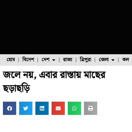
হোম
বিদেশ
দেশ
রাজ্য
ত্রিপুরা
জেলা
কলক
জলে নয়, এবার রাস্তায় মাছের
ফুল চাষ
ফল চাষ
মাছ চাষ
উত্তর ২৪ পরগনা
পোল্ট্রি চাষ
ছড়াছড়ি