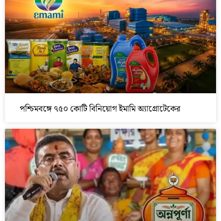
পশ্চিমবঙ্গে ৭৫০ কোটি বিনিয়োগ ইমামি অ্যাগ্রোটেকের