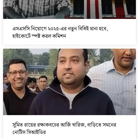
এসএসসি নিয়োগে ২০২৫-এর নতুন বিধিই মানা হবে,
হাইকোর্টে স্পষ্ট করল কমিশন
সুমিত রায়ের রক্ষাকবচের আর্জি খারিজ, বাড়িতে সমনের
নোটিস সিআইডির