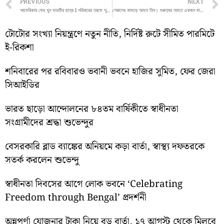
Prev
PREVIOUS
NEXT
আমেরিকায় ফের খুন ভারতীয় ছাত্র l পরিবারের তরফে সুষমা স্বরাজের কাছে কড়া পদক্ষেপ গ্রহণের আর্জি জানানো হয়েছে।
শেয়ালের কামড়ে আহত তিন। গুরুত্বর আহত একজন মালদা মেডিক্যাল কলেজ হাসপাতালে চিকিৎসাধীন
টোটোর সংখ্যা নিয়ন্ত্রণে নতুন নীতি, নির্দিষ্ট রুটে সীমিত পারমিটে
ই-রিকশা
শনিবারের পর রবিবারও ভবানী ভবনে হাজির সুমিত, ফের জেরা
সিআইডির
ভারত ছাড়ো আন্দোলনের ৮৪তম বার্ষিকীতে স্বাধীনতা
সংগ্রামীদের শ্রদ্ধা শুভেন্দুর
বেসরকারি ব্লাড ব্যাঙ্কের অনিয়মে কড়া বার্তা, স্বাস্থ্য দফতরকে
সতর্ক করলেন শুভেন্দু
স্বাধীনতা দিবসের আগে লোক ভবনে ‘Celebrating
Freedom through Bengal’ প্রদর্শনী
অন্নপূর্ণা যোজনার টাকা নিয়ে বড় বার্তা, ১৭ আগস্ট থেকে মিলবে