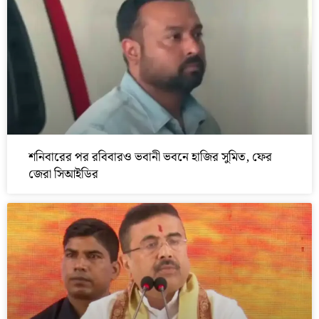
শনিবারের পর রবিবারও ভবানী ভবনে হাজির সুমিত, ফের
জেরা সিআইডির