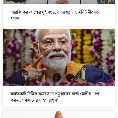
আরজি কর কাণ্ডের দুই বছর, রাজ্যজুড়ে ২ মিনিট নীরবতা
পালন
আইআইটি দিল্লির সমাবর্তনে পড়ুয়াদের বার্তা মোদীর, ‘প্রশ্ন
করুন, সমাধানের সাহস রাখুন’