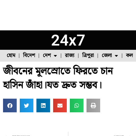
24x7
হোম
বিদেশ
দেশ
রাজ্য
ত্রিপুরা
জেলা
কলক
জীবনের মূলস্রোতে ফিরতে চান
ফুল চাষ
ফল চাষ
মাছ চাষ
উত্তর ২৪ পরগনা
পোল্ট্রি চাষ
হাসিন জাঁহা।যত দ্রুত সম্ভব।