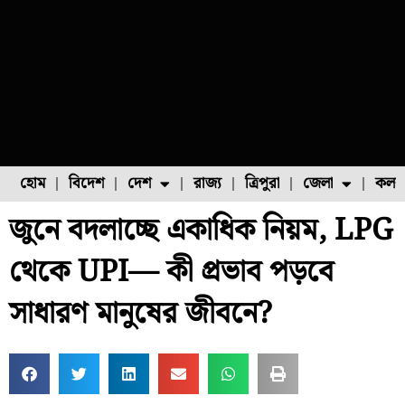
হোম
বিদেশ
দেশ
রাজ্য
ত্রিপুরা
জেলা
কলক
জুনে বদলাচ্ছে একাধিক নিয়ম, LPG
ফুল চাষ
ফল চাষ
মাছ চাষ
উত্তর ২৪ পরগনা
পোল্ট্রি চাষ
থেকে UPI— কী প্রভাব পড়বে
সাধারণ মানুষের জীবনে?