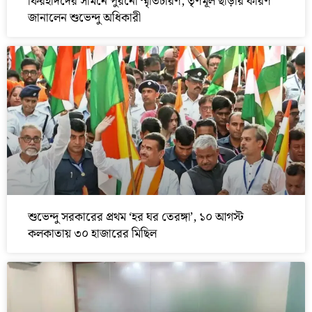
ফিরহাদদের সামনে পুরনো স্মৃতিচারণ, তৃণমূল ছাড়ার কারণ
জানালেন শুভেন্দু অধিকারী
শুভেন্দু সরকারের প্রথম ‘হর ঘর তেরঙ্গা’, ১০ আগস্ট
কলকাতায় ৩০ হাজারের মিছিল