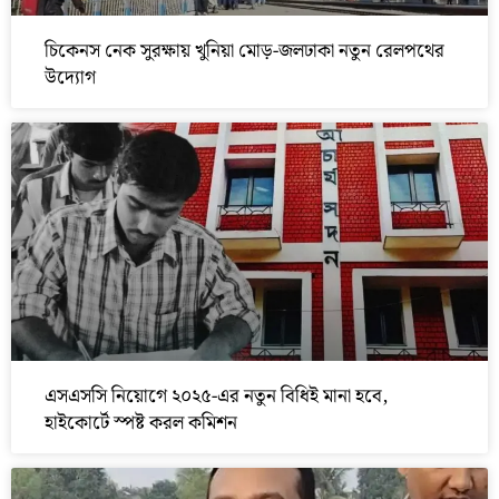
চিকেনস নেক সুরক্ষায় খুনিয়া মোড়-জলঢাকা নতুন রেলপথের
উদ্যোগ
এসএসসি নিয়োগে ২০২৫-এর নতুন বিধিই মানা হবে,
হাইকোর্টে স্পষ্ট করল কমিশন