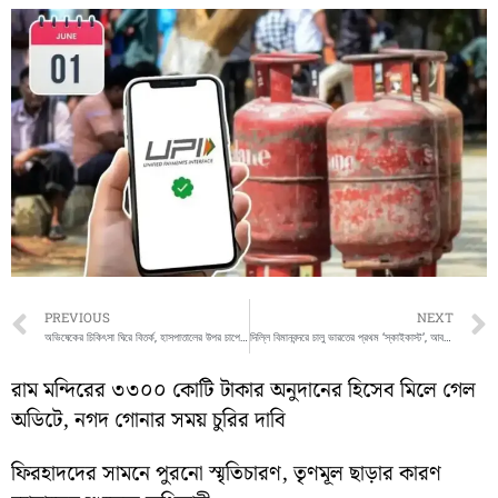
Prev
PREVIOUS
NEXT
অভিষেকের চিকিৎসা ঘিরে বিতর্ক, হাসপাতালের উপর চাপের অভিযোগ মমতার
দিল্লি বিমানবন্দরে চালু ভারতের প্রথম ‘স্কাইকাস্ট’, আবহাওয়া পূর্বাভাসে নতুন যুগের সূচনা
রাম মন্দিরের ৩৩০০ কোটি টাকার অনুদানের হিসেব মিলে গেল
অডিটে, নগদ গোনার সময় চুরির দাবি
ফিরহাদদের সামনে পুরনো স্মৃতিচারণ, তৃণমূল ছাড়ার কারণ