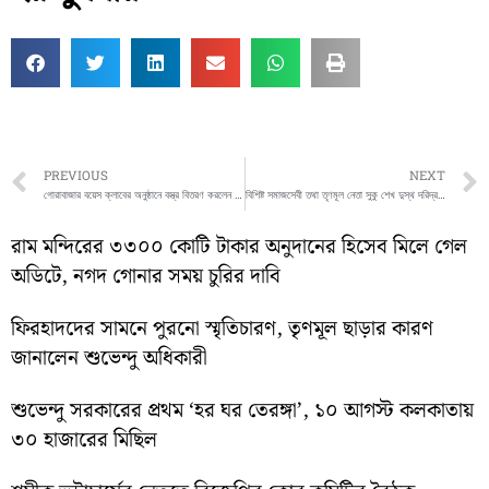
Prev
PREVIOUS
NEXT
গোরাবাজার বয়েস ক্লাবের অনুষ্ঠানে বস্ত্র বিতরণ করলেন সৌমিক হোসেন
বিশিষ্ট সমাজসেবী তথা তৃণমূল নেতা সুকু শেখ দুস্থ দরিদ্র মানুষদের বস্ত্র বিতরণ করলেন বৃহস্পতিবার
রাম মন্দিরের ৩৩০০ কোটি টাকার অনুদানের হিসেব মিলে গেল
অডিটে, নগদ গোনার সময় চুরির দাবি
ফিরহাদদের সামনে পুরনো স্মৃতিচারণ, তৃণমূল ছাড়ার কারণ
জানালেন শুভেন্দু অধিকারী
শুভেন্দু সরকারের প্রথম ‘হর ঘর তেরঙ্গা’, ১০ আগস্ট কলকাতায়
৩০ হাজারের মিছিল