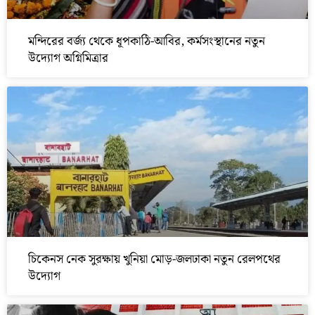
মন্দিরের বর্জ্য থেকে ধূপকাঠি-আবির, কর্মসংস্থানের নতুন
উদ্যোগ অগ্নিমিত্রার
চিকেনস নেক সুরক্ষায় খুনিয়া মোড়-জলঢাকা নতুন রেলপথের
উদ্যোগ