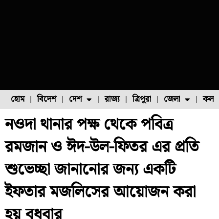
হোম
বিদেশ
দেশ
রাজ্য
ত্রিপুরা
জেলা
কলক
নওদা থানার পক্ষ থেকে পবিত্র
ফুল চাষ
ফল চাষ
মাছ চাষ
উত্তর ২৪ পরগনা
পোল্ট্রি চাষ
রমজান ও ঈদ-উল-ফিতর এর প্রতি
শুভেচ্ছা জানানোর জন্য একটি
ইফতার মজলিসের আয়োজন করা
হয় বুধবার