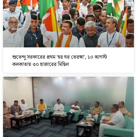
শুভেন্দু সরকারের প্রথম ‘হর ঘর তেরঙ্গা’, ১০ আগস্ট
কলকাতায় ৩০ হাজারের মিছিল