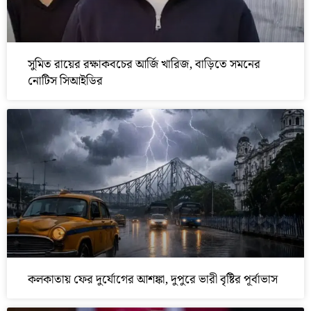
সুমিত রায়ের রক্ষাকবচের আর্জি খারিজ, বাড়িতে সমনের
নোটিস সিআইডির
কলকাতায় ফের দুর্যোগের আশঙ্কা, দুপুরে ভারী বৃষ্টির পূর্বাভাস