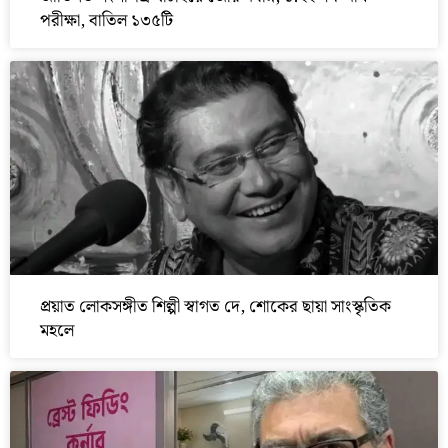
পরীক্ষা, বাতিল ১৩৫টি
প্রয়াত লোকসঙ্গীত শিল্পী স্বাগত দে, শোকের ছায়া সাংস্কৃতিক
মহলে