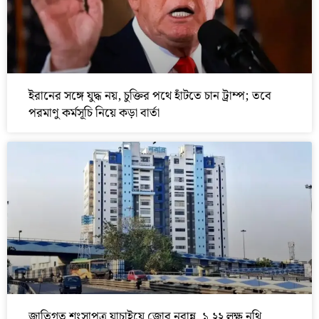
ইরানের সঙ্গে যুদ্ধ নয়, চুক্তির পথে হাঁটতে চান ট্রাম্প; তবে
পরমাণু কর্মসূচি নিয়ে কড়া বার্তা
জাতিগত শংসাপত্র যাচাইয়ে জোর নবান্ন, ১.২২ লক্ষ নথি