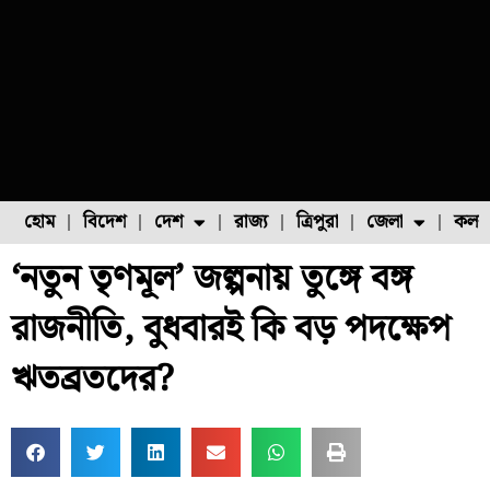
হোম
বিদেশ
দেশ
রাজ্য
ত্রিপুরা
জেলা
কলক
‘নতুন তৃণমূল’ জল্পনায় তুঙ্গে বঙ্গ
ফুল চাষ
ফল চাষ
মাছ চাষ
উত্তর ২৪ পরগনা
পোল্ট্রি চাষ
রাজনীতি, বুধবারই কি বড় পদক্ষেপ
ঋতব্রতদের?