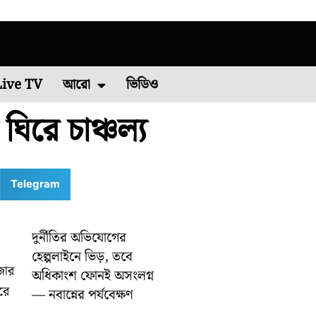
Live TV
আরো
ভিডিও
ঘিরে চাঞ্চল্য
চিম মেদিনীপুর
এশিয়া কাপ ২০২২
পশ্চিম বর্ধমান
রাশিফল
বিশ্ব ব্যাডমিন্টন চ্যাম্পিয়নশিপ ২০২২
কারেন্ট অ্যাফেয়ার
পূর্ব মেদিনীপুর
মালদা
ভাইরাল ভিডিও
শিলিগুড়ি
রবিবারে
Telegram
দুর্নীতির অভিযোগের
হেল্পলাইনে ভিড়, তবে
জার
অধিকাংশ ফোনই অসংলগ্ন
রে
— নবান্নের পর্যবেক্ষণ