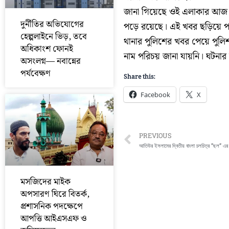
জানা গিয়েছে ওই এলাকার আজ দুপ
দুর্নীতির অভিযোগের
পড়ে রয়েছে। এই খবর ছড়িয়ে প
হেল্পলাইনে ভিড়, তবে
থানার পুলিশের খবর পেয়ে পুলি
অধিকাংশ ফোনই
নাম পরিচয় জানা যায়নি। ঘটনার
অসংলগ্ন— নবান্নের
পর্যবেক্ষণ
Share this:
Facebook
X
Prev
PREVIOUS
আতিউর ইসলামের দ্বিতীয় বাংলা চলচিত্র ”ছল” এর সু
মসজিদের মাইক
অপসারণ ঘিরে বিতর্ক,
প্রশাসনিক পদক্ষেপে
আপত্তি আইএসএফ ও