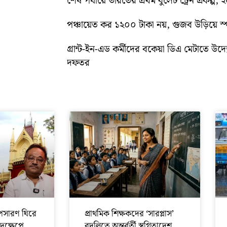
শেষ পর্যায়ে ভারতের প্রথম বুলেট ট্রেন প্রকল্প,
পঞ্চায়েত কর ১২০০ টাকা নয়, গুজব উড়িয়ে স্পষ
গ্রান্ট-ইন-এড কর্মীদের বকেয়া ডিএ মেটাতে উদ্যো
দফতর
সারণ ঘিরে
প্রাথমিক শিক্ষকদের ‘সারপ্লাস’
পদক্ষেপে
বদলিতে অন্তর্বর্তী স্থগিতাদেশ,