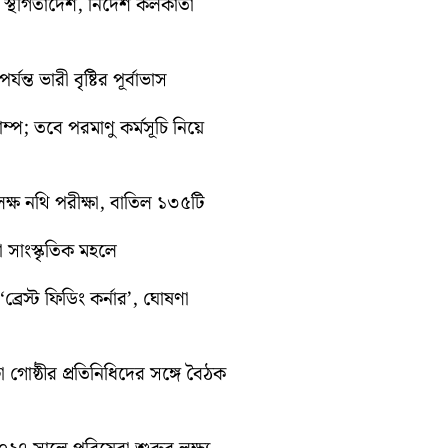
তী স্থগিতাদেশ, নির্দেশ কলকাতা
ন্ত ভারী বৃষ্টির পূর্বাভাস
রাম্প; তবে পরমাণু কর্মসূচি নিয়ে
ক্ষ নথি পরীক্ষা, বাতিল ১৩৫টি
়া সাংস্কৃতিক মহলে
্রেস্ট ফিডিং কর্নার’, ঘোষণা
া গোষ্ঠীর প্রতিনিধিদের সঙ্গে বৈঠক