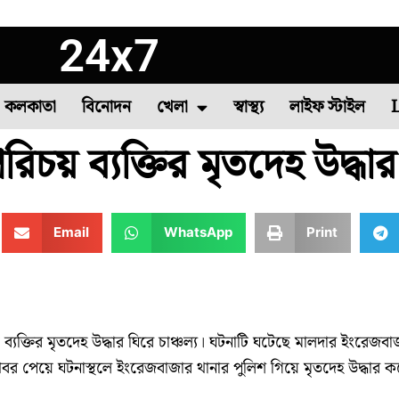
24x7
কলকাতা
বিনোদন
খেলা
স্বাস্থ্য
লাইফ স্টাইল
য় ব্যক্তির মৃতদেহ উদ্ধার 
া
াষ
সবজি চাষ
দক্ষিণ ২৪ পরগনা
বীরভূম
৪৪তম দাবা অলিম্পিয়াড
মুর্শিদাবাদ
উত্তর দিনাজপুর
কমনওয়েলথ গেমস
পশ্
Email
WhatsApp
Print
ব্যক্তির মৃতদেহ উদ্ধার ঘিরে চাঞ্চল্য। ঘটনাটি ঘটেছে মালদার ইংরেজবা
বর পেয়ে ঘটনাস্থলে ইংরেজবাজার থানার পুলিশ গিয়ে মৃতদেহ উদ্ধার ক