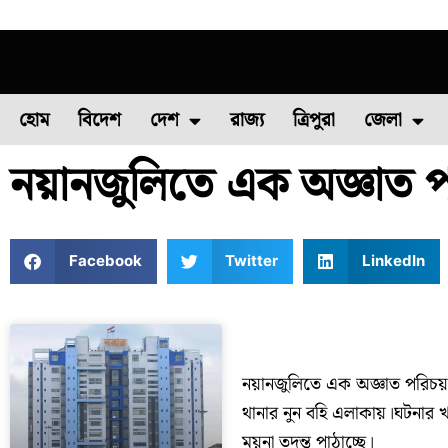
হোম
বিদেশ
দেশ
রাজ্য
ত্রিপুরা
জেলা
নয়ানজুলিতে এক অজ্ঞাত পরিচ
ফুল চাষ
ফল চাষ
মাছ চাষ
উত্তর ২৪ পরগন
পোল্ট্রি চ
Facebook
Twitter
LinkedIn
নয়ানজুলিতে এক অজ্ঞাত পরিচয় 
থানার নুন বহি এলাকায়।ঘটনার খ
ময়না তদন্ত পাঠাচ্ছে।