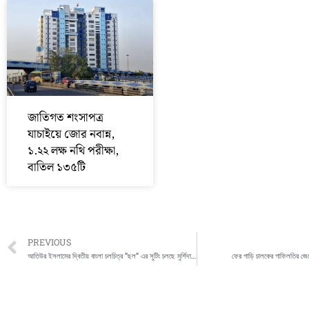
জাতিগত শংসাপত্র
যাচাইয়ে জোর নবান্ন,
১.২২ লক্ষ নথি পরীক্ষা,
বাতিল ১৩৫টি
Prev
PREVIOUS
আতিউর ইসলামের দ্বিতীয় বাংলা চলচিত্র ”ছল” এর সুটিং চলছে মুর্শিদাবাদে
ফের গাড়ি চালকের গাফিলতির জেরে ব