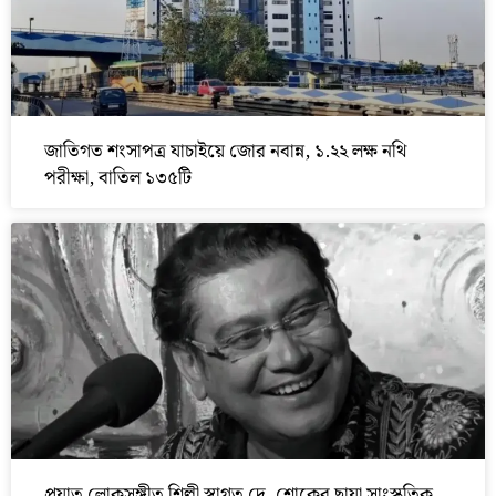
জাতিগত শংসাপত্র যাচাইয়ে জোর নবান্ন, ১.২২ লক্ষ নথি
পরীক্ষা, বাতিল ১৩৫টি
প্রয়াত লোকসঙ্গীত শিল্পী স্বাগত দে, শোকের ছায়া সাংস্কৃতিক