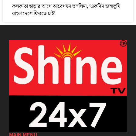
কলকাতা ছাড়ার আগে আবেগঘন তসলিমা, ‘একদিন জন্মভূমি
বাংলাদেশে ফিরতে চাই’
MAIN MENU