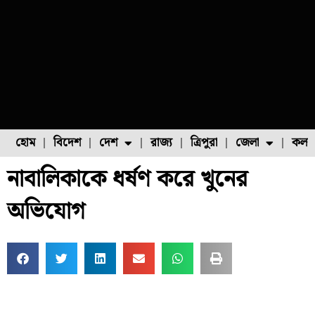
হোম
বিদেশ
দেশ
রাজ্য
ত্রিপুরা
জেলা
কলক
নাবালিকাকে ধর্ষণ করে খুনের
ফুল চাষ
ফল চাষ
মাছ চাষ
উত্তর ২৪ পরগনা
পোল্ট্রি চাষ
অভিযোগ