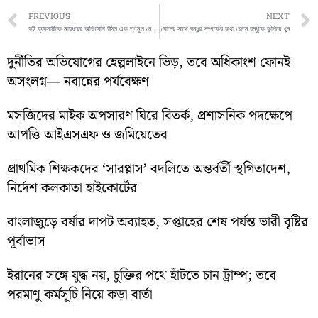
Prev
PREVIOUS
NEXT
দুই ব্যবসায়ীকে মারধরের অভিযোগ উঠল এক তৃণমূল নেতা ও তার অনুগামীদের বিরুদ্ধে
বোনের সাথে বন্ধুর সম্পর্কের কথা জেনে বন্ধুকে কুপিয়ে খুন
দুর্নীতির অভিযোগের হেল্পলাইনে ভিড়, তবে অধিকাংশ ফোনই
অসংলগ্ন— নবান্নের পর্যবেক্ষণ
মসজিদের মাইক অপসারণ ঘিরে বিতর্ক, প্রশাসনিক পদক্ষেপে
আপত্তি আইএসএফ ও জমিয়েতের
প্রাথমিক শিক্ষকদের ‘সারপ্লাস’ বদলিতে অন্তর্বর্তী স্থগিতাদেশ,
নির্দেশ কলকাতা হাইকোর্টের
বাংলাজুড়ে বর্ষার দাপট অব্যাহত, সপ্তাহের শেষ পর্যন্ত ভারী বৃষ্টির
পূর্বাভাস
ইরানের সঙ্গে যুদ্ধ নয়, চুক্তির পথে হাঁটতে চান ট্রাম্প; তবে
পরমাণু কর্মসূচি নিয়ে কড়া বার্তা