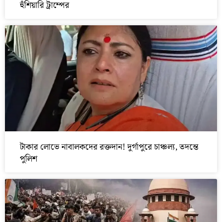
হুঁশিয়ারি ট্রাম্পের
টাকার লোভে নাবালকদের রক্তদান! দুর্গাপুরে চাঞ্চল্য, তদন্তে
পুলিশ