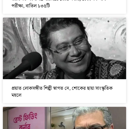
পরীক্ষা, বাতিল ১৩৫টি
প্রয়াত লোকসঙ্গীত শিল্পী স্বাগত দে, শোকের ছায়া সাংস্কৃতিক
মহলে