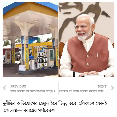
Prev
PREVIOUS
NEXT
দুর্নীতির অভিযোগে চার সরকারি আধিকারিক সাসপেন্ড, কড়া পদক্ষেপ রাজ্য সরকারের
অভিষেকের উপর হামলার অভিযোগে রাজ্যজুড়ে আন্দোলনে তৃণমূল, মঙ্গলবার ধর্নায় মমতা বন্দ্যোপাধ্যায়
দুর্নীতির অভিযোগের হেল্পলাইনে ভিড়, তবে অধিকাংশ ফোনই
অসংলগ্ন— নবান্নের পর্যবেক্ষণ