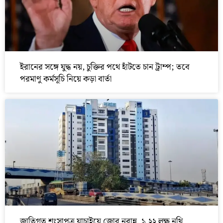
ইরানের সঙ্গে যুদ্ধ নয়, চুক্তির পথে হাঁটতে চান ট্রাম্প; তবে
পরমাণু কর্মসূচি নিয়ে কড়া বার্তা
জাতিগত শংসাপত্র যাচাইয়ে জোর নবান্ন, ১.২২ লক্ষ নথি