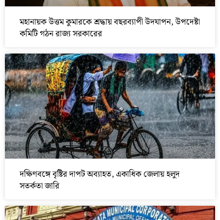
মহানায়ক উত্তম কুমারকে শ্রদ্ধায় বছরব্যাপী উদযাপন, উপদেষ্টা
কমিটি গঠন রাজ্য সরকারের
দক্ষিণবঙ্গে বৃষ্টির দাপট অব্যাহত, একাধিক জেলায় হলুদ
সতর্কতা জারি