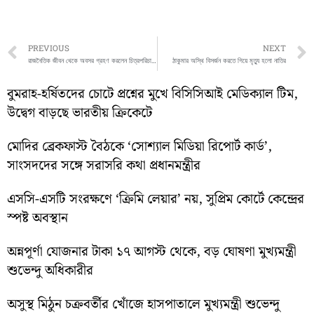
Prev
PREVIOUS
NEXT
রাজনৈতিক জীবন থেকে অবসর গ্রহণ করলেন চিত্রপরিচালক ও বিশিষ্ট সমাজসেবী সন্তু সিনহা
ঠাকুমার অস্থি বিসর্জন করতে গিয়ে মৃত্যু হলো নাতির
বুমরাহ-হর্ষিতদের চোটে প্রশ্নের মুখে বিসিসিআই মেডিক্যাল টিম,
উদ্বেগ বাড়ছে ভারতীয় ক্রিকেটে
মোদির ব্রেকফাস্ট বৈঠকে ‘সোশ্যাল মিডিয়া রিপোর্ট কার্ড’,
সাংসদদের সঙ্গে সরাসরি কথা প্রধানমন্ত্রীর
এসসি-এসটি সংরক্ষণে ‘ক্রিমি লেয়ার’ নয়, সুপ্রিম কোর্টে কেন্দ্রের
স্পষ্ট অবস্থান
অন্নপূর্ণা যোজনার টাকা ১৭ আগস্ট থেকে, বড় ঘোষণা মুখ্যমন্ত্রী
শুভেন্দু অধিকারীর
অসুস্থ মিঠুন চক্রবর্তীর খোঁজে হাসপাতালে মুখ্যমন্ত্রী শুভেন্দু