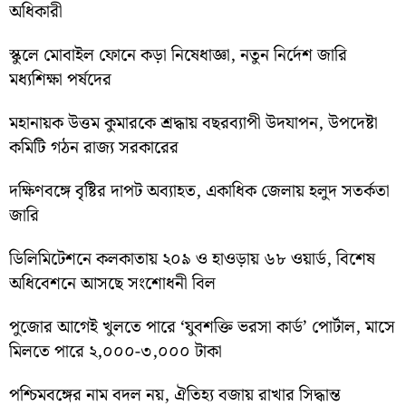
অধিকারী
স্কুলে মোবাইল ফোনে কড়া নিষেধাজ্ঞা, নতুন নির্দেশ জারি
মধ্যশিক্ষা পর্ষদের
মহানায়ক উত্তম কুমারকে শ্রদ্ধায় বছরব্যাপী উদযাপন, উপদেষ্টা
কমিটি গঠন রাজ্য সরকারের
দক্ষিণবঙ্গে বৃষ্টির দাপট অব্যাহত, একাধিক জেলায় হলুদ সতর্কতা
জারি
ডিলিমিটেশনে কলকাতায় ২০৯ ও হাওড়ায় ৬৮ ওয়ার্ড, বিশেষ
অধিবেশনে আসছে সংশোধনী বিল
পুজোর আগেই খুলতে পারে ‘যুবশক্তি ভরসা কার্ড’ পোর্টাল, মাসে
মিলতে পারে ২,০০০-৩,০০০ টাকা
পশ্চিমবঙ্গের নাম বদল নয়, ঐতিহ্য বজায় রাখার সিদ্ধান্ত