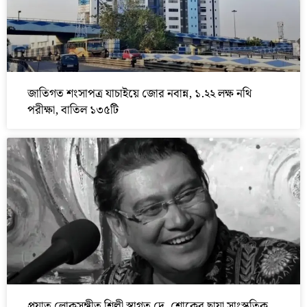
জাতিগত শংসাপত্র যাচাইয়ে জোর নবান্ন, ১.২২ লক্ষ নথি
পরীক্ষা, বাতিল ১৩৫টি
প্রয়াত লোকসঙ্গীত শিল্পী স্বাগত দে, শোকের ছায়া সাংস্কৃতিক