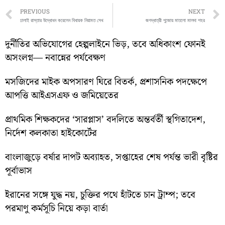
Prev
PREVIOUS
NEXT
ঢালাই রাস্তার উদ্ধোধন করেলেন বিধায়ক নিয়ামত সেখ
জগদ্ধাত্রী পুজোয় মাতলো মালদা শহর
দুর্নীতির অভিযোগের হেল্পলাইনে ভিড়, তবে অধিকাংশ ফোনই
অসংলগ্ন— নবান্নের পর্যবেক্ষণ
মসজিদের মাইক অপসারণ ঘিরে বিতর্ক, প্রশাসনিক পদক্ষেপে
আপত্তি আইএসএফ ও জমিয়েতের
প্রাথমিক শিক্ষকদের ‘সারপ্লাস’ বদলিতে অন্তর্বর্তী স্থগিতাদেশ,
নির্দেশ কলকাতা হাইকোর্টের
বাংলাজুড়ে বর্ষার দাপট অব্যাহত, সপ্তাহের শেষ পর্যন্ত ভারী বৃষ্টির
পূর্বাভাস
ইরানের সঙ্গে যুদ্ধ নয়, চুক্তির পথে হাঁটতে চান ট্রাম্প; তবে
পরমাণু কর্মসূচি নিয়ে কড়া বার্তা