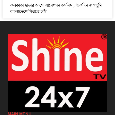
কলকাতা ছাড়ার আগে আবেগঘন তসলিমা, ‘একদিন জন্মভূমি
বাংলাদেশে ফিরতে চাই’
MAIN MENU