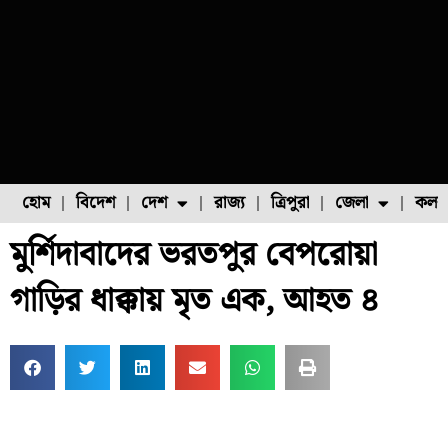
হোম
বিদেশ
দেশ
রাজ্য
ত্রিপুরা
জেলা
কলক
মুর্শিদাবাদের ভরতপুর বেপরোয়া
ফুল চাষ
ফল চাষ
মাছ চাষ
উত্তর ২৪ পরগনা
পোল্ট্রি চাষ
গাড়ির ধাক্কায় মৃত এক, আহত ৪