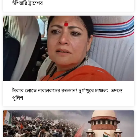
হুঁশিয়ারি ট্রাম্পের
টাকার লোভে নাবালকদের রক্তদান! দুর্গাপুরে চাঞ্চল্য, তদন্তে
পুলিশ