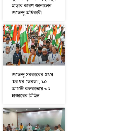
ছাড়ার কারণ জানালেন
শুভেন্দু অধিকারী
শুভেন্দু সরকারের প্রথম
‘হর ঘর তেরঙ্গা’, ১০
আগস্ট কলকাতায় ৩০
হাজারের মিছিল