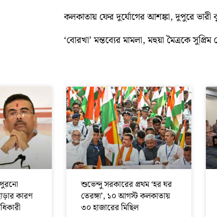
কলকাতায় ফের দুর্যোগের আশঙ্কা, দুপুরে ভারী বৃষ্
‘বোরখা’ মন্তব্যের মামলা, মহুয়া মৈত্রকে সুপ্রিম ক
পুরনো
শুভেন্দু সরকারের প্রথম ‘হর ঘর
ছাড়ার কারণ
তেরঙ্গা’, ১০ আগস্ট কলকাতায়
অধিকারী
৩০ হাজারের মিছিল