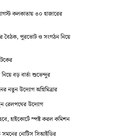
১০ আগস্ট কলকাতায় ৩০ হাজারের
িটির বৈঠক, পুরভোট ও সংগঠন নিয়ে
োটেকের
 নিয়ে বড় বার্তা শুভেন্দুর
নের নতুন উদ্যোগ অগ্নিমিত্রার
নতুন রেলপথের উদ্যোগ
ে, হাইকোর্টে স্পষ্ট করল কমিশন
়িতে সমনের নোটিস সিআইডির