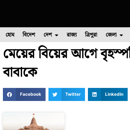
হোম
বিদেশ
দেশ
রাজ্য
ত্রিপুরা
জেলা
মেয়ের বিয়ের আগে বৃহস্পতি
ফুল চাষ
ফল চাষ
মাছ চাষ
উত্তর ২৪ পরগন
পোল্ট্রি চ
বাবাকে
Facebook
Twitter
LinkedIn