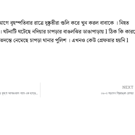
ে বৃহস্পতিবার রাত্রে দুষ্কৃতীরা গুলি করে খুন করল বাবাকে । নিহত
 )। ঘটনাটি ঘটেছে নদিয়ার চাপড়ার বাঙলঝির ডাঙাপাড়ায় l ঠিক কি কার
 তদন্তে নেমেছে চাপড়া থানার পুলিশ । এখনও কেউ গ্রেফতার হয়নি l
NEXT
বহরমপুরে গীতারাম অ্যাকাডেমির একাদশ শ্রেণীর অভয় কৃষ্ণা আগরওয়াল নামে এক ছাত্রকে বেধরক মারধর ভ্যাইস প্রিন্সিপালের
৩৬-এ পড়লেন প্রিয়াঙ্কা চোপড়া