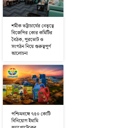
শমীক ভট্টাচার্যের নেতৃত্বে
বিজেপির কোর কমিটির
বৈঠক, পুরভোট ও
সংগঠন নিয়ে গুরুত্বপূর্ণ
আলোচনা
পশ্চিমবঙ্গে ৭৫০ কোটি
বিনিয়োগ ইমামি
অ্যাগ্রোটেকের