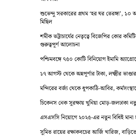
শুভেন্দু সরকারের প্রথম ‘হর ঘর তেরঙ্গা’, 
মিছিল
শমীক ভট্টাচার্যের নেতৃত্বে বিজেপির কোর কম
গুরুত্বপূর্ণ আলোচনা
পশ্চিমবঙ্গে ৭৫০ কোটি বিনিয়োগ ইমামি অ্যাগ্র
১৭ আগস্ট থেকে অন্নপূর্ণার টাকা, লক্ষ্মীর ভাণ্ডার
মন্দিরের বর্জ্য থেকে ধূপকাঠি-আবির, কর্মসংস্থা
চিকেনস নেক সুরক্ষায় খুনিয়া মোড়-জলঢাকা 
এসএসসি নিয়োগে ২০২৫-এর নতুন বিধিই মানা হব
সুমিত রায়ের রক্ষাকবচের আর্জি খারিজ, বাড