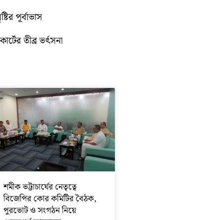
টির পূর্বাভাস
োর্টের তীব্র ভর্ৎসনা
শমীক ভট্টাচার্যের নেতৃত্বে
বিজেপির কোর কমিটির বৈঠক,
পুরভোট ও সংগঠন নিয়ে