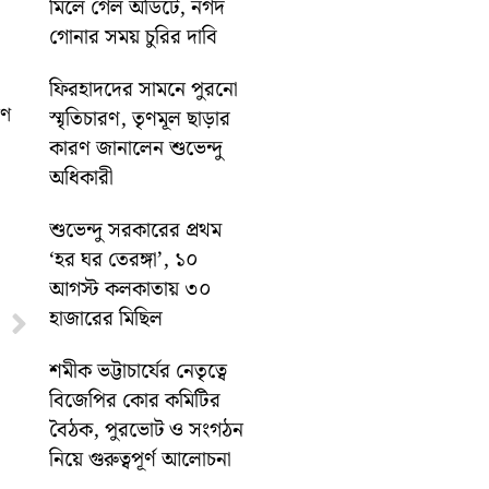
মিলে গেল অডিটে, নগদ
গোনার সময় চুরির দাবি
ফিরহাদদের সামনে পুরনো
ণে
স্মৃতিচারণ, তৃণমূল ছাড়ার
কারণ জানালেন শুভেন্দু
অধিকারী
শুভেন্দু সরকারের প্রথম
‘হর ঘর তেরঙ্গা’, ১০
আগস্ট কলকাতায় ৩০
হাজারের মিছিল
Next
শমীক ভট্টাচার্যের নেতৃত্বে
বিজেপির কোর কমিটির
বৈঠক, পুরভোট ও সংগঠন
নিয়ে গুরুত্বপূর্ণ আলোচনা