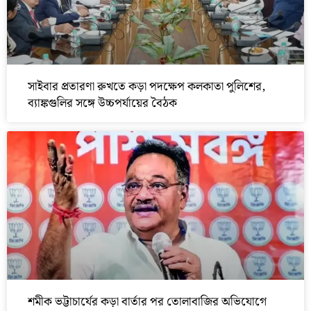
সাইবার প্রতারণা রুখতে কড়া পদক্ষেপ কলকাতা পুলিশের,
ব্যাঙ্কগুলির সঙ্গে উচ্চপর্যায়ের বৈঠক
শমীক ভট্টাচার্যের কড়া বার্তার পর তোলাবাজির অভিযোগে