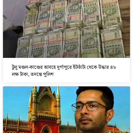
টুলু মণ্ডল-কাণ্ডের আবহে দুর্গাপুরে ইটভাঁটা থেকে উদ্ধার ৪৮
লক্ষ টাকা, তদন্তে পুলিশ