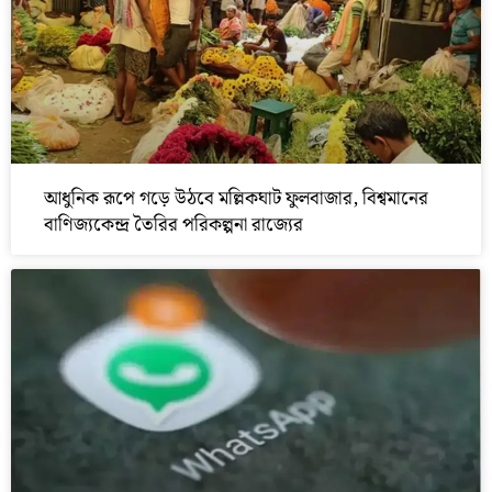
আধুনিক রূপে গড়ে উঠবে মল্লিকঘাট ফুলবাজার, বিশ্বমানের
বাণিজ্যকেন্দ্র তৈরির পরিকল্পনা রাজ্যের