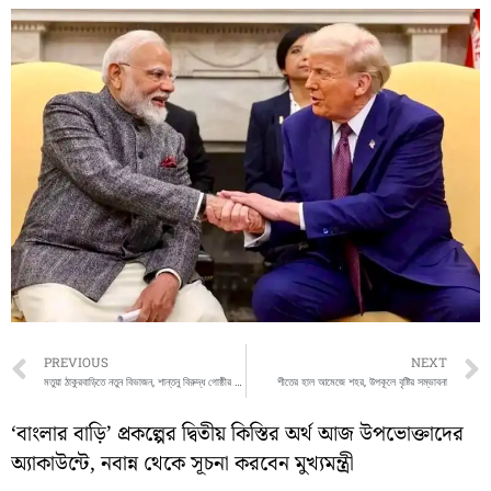
Prev
PREVIOUS
NEXT
মতুয়া ঠাকুরবাড়িতে নতুন বিভাজন, শান্তনু বিরুদ্ধ গোষ্ঠীর নেতৃত্বে নতুন কমিটি গঠন করলেন সুব্রত ঠাকুর
শীতের হাল আমেজে শহর, উপকূলে বৃষ্টির সম্ভাবনা
‘বাংলার বাড়ি’ প্রকল্পের দ্বিতীয় কিস্তির অর্থ আজ উপভোক্তাদের
অ্যাকাউন্টে, নবান্ন থেকে সূচনা করবেন মুখ্যমন্ত্রী