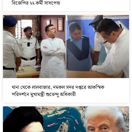
বিজেপির ২২ কর্মী সাসপেন্ড
থানা থেকে লালবাজার, দমকল সদর দপ্তরে আকস্মিক
পরিদর্শনে মুখ্যমন্ত্রী শুভেন্দু অধিকারী