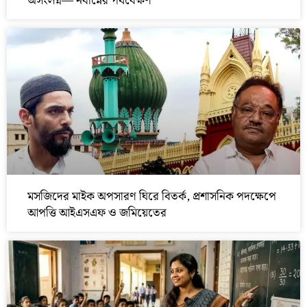
অসংলগ্ন— নবান্নের পর্যবেক্ষণ
মসজিদের মাইক অপসারণ ঘিরে বিতর্ক, প্রশাসনিক পদক্ষেপে
আপত্তি আইএসএফ ও জমিয়েতের