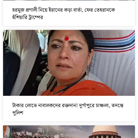
হরমুজ প্রণালী নিয়ে ইরানের কড়া বার্তা, ফের তেহরানকে
হুঁশিয়ারি ট্রাম্পের
টাকার লোভে নাবালকদের রক্তদান! দুর্গাপুরে চাঞ্চল্য, তদন্তে
পুলিশ