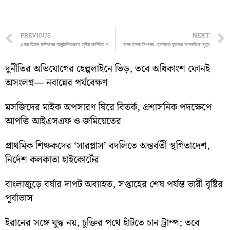
Prev
PREVIOUS
NEXT
এবার রিয়াল মাদ্রিদের আনুষ্ঠানিকভাবে তৃতীয় জার্সিটার সঙ্গেও পরিচয় হয়ে গেল সমর্থকদের
আল-ইসলা মিশনের হোস্টেলে যুবকের অস্বাভিক মৃত্যু
দুর্নীতির অভিযোগের হেল্পলাইনে ভিড়, তবে অধিকাংশ ফোনই
অসংলগ্ন— নবান্নের পর্যবেক্ষণ
মসজিদের মাইক অপসারণ ঘিরে বিতর্ক, প্রশাসনিক পদক্ষেপে
আপত্তি আইএসএফ ও জমিয়েতের
প্রাথমিক শিক্ষকদের ‘সারপ্লাস’ বদলিতে অন্তর্বর্তী স্থগিতাদেশ,
নির্দেশ কলকাতা হাইকোর্টের
বাংলাজুড়ে বর্ষার দাপট অব্যাহত, সপ্তাহের শেষ পর্যন্ত ভারী বৃষ্টির
পূর্বাভাস
ইরানের সঙ্গে যুদ্ধ নয়, চুক্তির পথে হাঁটতে চান ট্রাম্প; তবে