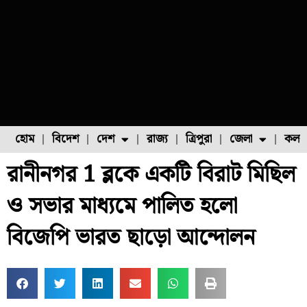
হোম
বিদেশ
দেশ
রাজ্য
ত্রিপুরা
জেলা
কলক
রানীনগর 1 ব্লকে একটি বিরাট মিছিল
ফুল চাষ
ফল চাষ
মাছ চাষ
উত্তর ২৪ পরগনা
পোল্ট্রি চাষ
ও সভার মাধ্যমে পালিত হলো
বিজেপি ভারত ছাড়ো আন্দোলন