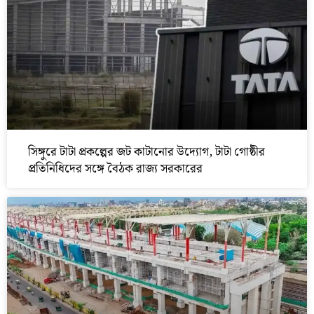
সিঙ্গুরে টাটা প্রকল্পের জট কাটানোর উদ্যোগ, টাটা গোষ্ঠীর
প্রতিনিধিদের সঙ্গে বৈঠক রাজ্য সরকারের