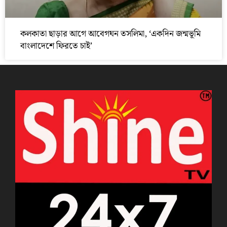
কলকাতা ছাড়ার আগে আবেগঘন তসলিমা, ‘একদিন জন্মভূমি
বাংলাদেশে ফিরতে চাই’