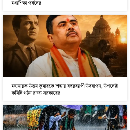
মধ্যশিক্ষা পর্ষদের
মহানায়ক উত্তম কুমারকে শ্রদ্ধায় বছরব্যাপী উদযাপন, উপদেষ্টা
কমিটি গঠন রাজ্য সরকারের