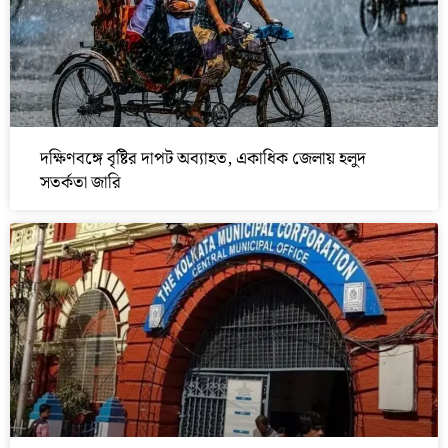
দক্ষিণবঙ্গে বৃষ্টির দাপট অব্যাহত, একাধিক জেলায় হলুদ
সতর্কতা জারি