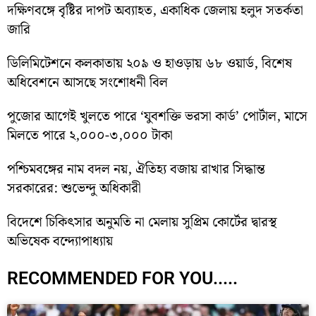
দক্ষিণবঙ্গে বৃষ্টির দাপট অব্যাহত, একাধিক জেলায় হলুদ সতর্কতা
জারি
ডিলিমিটেশনে কলকাতায় ২০৯ ও হাওড়ায় ৬৮ ওয়ার্ড, বিশেষ
অধিবেশনে আসছে সংশোধনী বিল
পুজোর আগেই খুলতে পারে ‘যুবশক্তি ভরসা কার্ড’ পোর্টাল, মাসে
মিলতে পারে ২,০০০-৩,০০০ টাকা
পশ্চিমবঙ্গের নাম বদল নয়, ঐতিহ্য বজায় রাখার সিদ্ধান্ত
সরকারের: শুভেন্দু অধিকারী
বিদেশে চিকিৎসার অনুমতি না মেলায় সুপ্রিম কোর্টের দ্বারস্থ
অভিষেক বন্দ্যোপাধ্যায়
RECOMMENDED FOR YOU.....