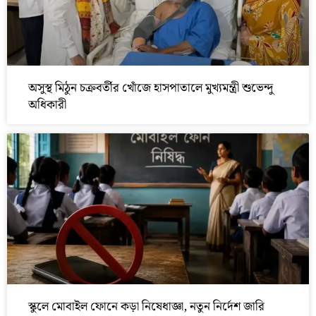
অসুস্থ মিঠুন চক্রবর্তীর খোঁজে হাসপাতালে মুখ্যমন্ত্রী শুভেন্দু
অধিকারী
স্কুলে মোবাইল ফোনে কড়া নিষেধাজ্ঞা, নতুন নির্দেশ জারি