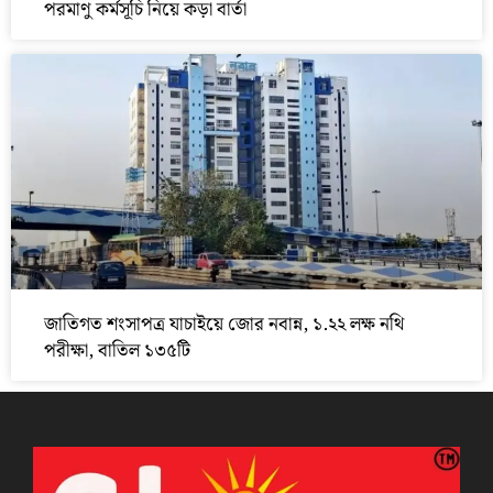
পরমাণু কর্মসূচি নিয়ে কড়া বার্তা
জাতিগত শংসাপত্র যাচাইয়ে জোর নবান্ন, ১.২২ লক্ষ নথি
পরীক্ষা, বাতিল ১৩৫টি