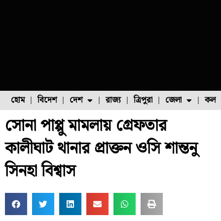
হোম
বিদেশ
দেশ
রাজ্য
ত্রিপুরা
জেলা
কলক
সোনা পাপ্পু মামলায় গ্রেফতার
ফুল চাষ
ফল চাষ
মাছ চাষ
উত্তর ২৪ পরগনা
পোল্ট্রি চাষ
কালীঘাট থানার প্রাক্তন ওসি শান্তনু
সিনহা বিশ্বাস