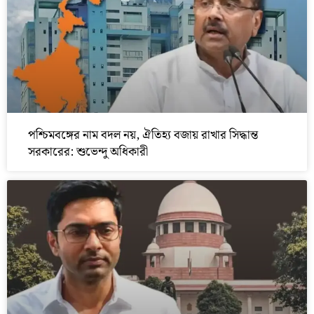
পশ্চিমবঙ্গের নাম বদল নয়, ঐতিহ্য বজায় রাখার সিদ্ধান্ত
সরকারের: শুভেন্দু অধিকারী