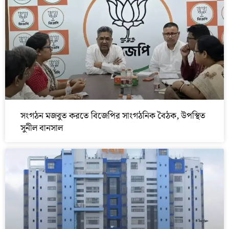
সংগঠন মজবুত করতে বিজেপির সাংগঠনিক বৈঠক, উপস্থিত
সুনীল বানসাল