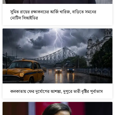
সুমিত রায়ের রক্ষাকবচের আর্জি খারিজ, বাড়িতে সমনের
নোটিস সিআইডির
কলকাতায় ফের দুর্যোগের আশঙ্কা, দুপুরে ভারী বৃষ্টির পূর্বাভাস