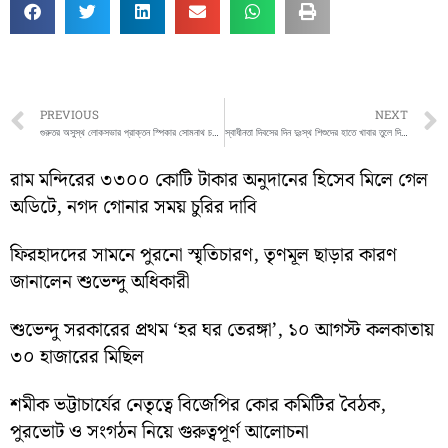
Prev
PREVIOUS
NEXT
গুরুতর অসুস্থ লোকসভার প্রাক্তন স্পিকার সোমনাথ চট্টোপাধ্যায়। তাঁকে ভেন্টিলেশনে রেখেছেন চিকিত্সকরা।
স্বাধীনতা দিবসের দিন দুঃস্থ শিশুদের হাতে খাবার তুলে দিল রবিনহুড আর্মি
রাম মন্দিরের ৩৩০০ কোটি টাকার অনুদানের হিসেব মিলে গেল
অডিটে, নগদ গোনার সময় চুরির দাবি
ফিরহাদদের সামনে পুরনো স্মৃতিচারণ, তৃণমূল ছাড়ার কারণ
জানালেন শুভেন্দু অধিকারী
শুভেন্দু সরকারের প্রথম ‘হর ঘর তেরঙ্গা’, ১০ আগস্ট কলকাতায়
৩০ হাজারের মিছিল
শমীক ভট্টাচার্যের নেতৃত্বে বিজেপির কোর কমিটির বৈঠক,
পুরভোট ও সংগঠন নিয়ে গুরুত্বপূর্ণ আলোচনা