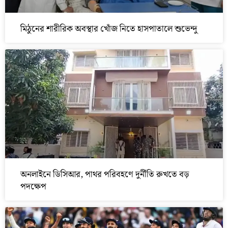
মিঠুনের শারীরিক অবস্থার খোঁজ নিতে হাসপাতালে শুভেন্দু
অনলাইনে ডিসিআর, পাথর পরিবহণে দুর্নীতি রুখতে বড়
পদক্ষেপ