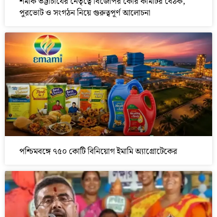
শমীক ভট্টাচার্যের নেতৃত্বে বিজেপির কোর কমিটির বৈঠক,
পুরভোট ও সংগঠন নিয়ে গুরুত্বপূর্ণ আলোচনা
পশ্চিমবঙ্গে ৭৫০ কোটি বিনিয়োগ ইমামি অ্যাগ্রোটেকের