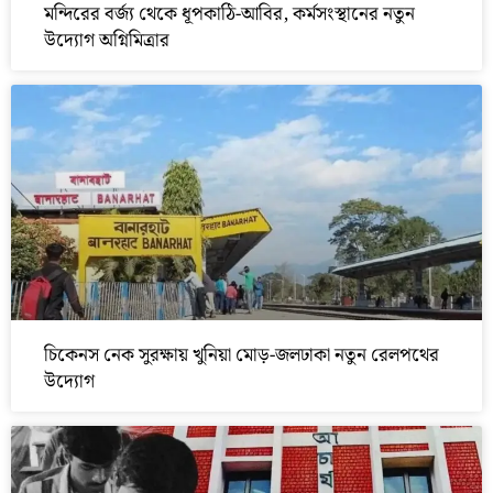
মন্দিরের বর্জ্য থেকে ধূপকাঠি-আবির, কর্মসংস্থানের নতুন
উদ্যোগ অগ্নিমিত্রার
চিকেনস নেক সুরক্ষায় খুনিয়া মোড়-জলঢাকা নতুন রেলপথের
উদ্যোগ