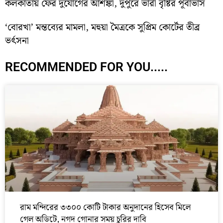
কলকাতায় ফের দুর্যোগের আশঙ্কা, দুপুরে ভারী বৃষ্টির পূর্বাভাস
‘বোরখা’ মন্তব্যের মামলা, মহুয়া মৈত্রকে সুপ্রিম কোর্টের তীব্র
ভর্ৎসনা
RECOMMENDED FOR YOU.....
রাম মন্দিরের ৩৩০০ কোটি টাকার অনুদানের হিসেব মিলে
গেল অডিটে, নগদ গোনার সময় চুরির দাবি