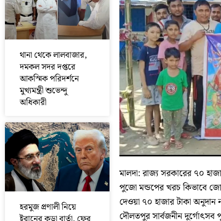
থানা থেকে লালবাজার,
দমকল সদর দপ্তরে
আকস্মিক পরিদর্শনে
মুখ্যমন্ত্রী শুভেন্দু
অধিকারী
মালদা: রাজ্য সরকারের ৭০ হাজ
পুজো মন্ডপের খরচ কিভাবে‌ জোগাড
দেওয়া ৭০ হাজার টাকা অনুদান না
হরমুজ প্রণালী নিয়ে
দৌলতপুর সার্বজনীন দুর্গোৎসব প
ইরানের কড়া বার্তা, ফের