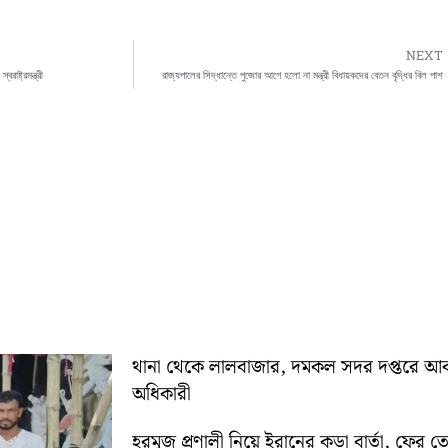
NEXT
াষ্ট্রমন্ত্রী
রাজ্যপালের সিদ্ধান্তে পুজোর আগে হলো না মন্ত্রী বিধায়কদের বেতন বৃদ্ধির বিল পাশ
থানা থেকে লালবাজার, দমকল সদর দপ্তরে আকস্মিক 
অধিকারী
হরমুজ প্রণালী নিয়ে ইরানের কড়া বার্তা, ফের তেহ