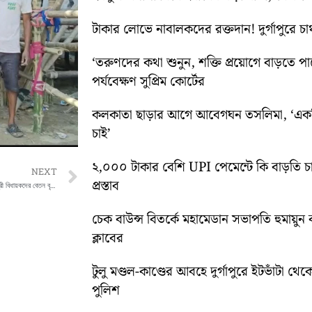
টাকার লোভে নাবালকদের রক্তদান! দুর্গাপুরে চাঞ্
‘তরুণদের কথা শুনুন, শক্তি প্রয়োগে বাড়তে পার
পর্যবেক্ষণ সুপ্রিম কোর্টের
কলকাতা ছাড়ার আগে আবেগঘন তসলিমা, ‘একদি
চাই’
২,০০০ টাকার বেশি UPI পেমেন্টে কি বাড়তি চ
Next
NEXT
প্রস্তাব
রাজ্যপালের সিদ্ধান্তে পুজোর আগে হলো না মন্ত্রী বিধায়কদের বেতন বৃদ্ধির বিল পাশ
চেক বাউন্স বিতর্কে মহামেডান সভাপতি হুমায়ু
ক্লাবের
টুলু মণ্ডল-কাণ্ডের আবহে দুর্গাপুরে ইটভাঁটা থেক
পুলিশ