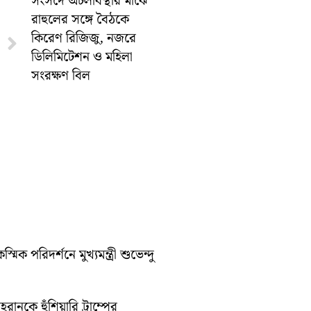
সংসদে অচলাবস্থার মাঝে
রাহুলের সঙ্গে বৈঠকে
কিরেণ রিজিজু, নজরে
Next
ডিলিমিটেশন ও মহিলা
সংরক্ষণ বিল
পরিদর্শনে মুখ্যমন্ত্রী শুভেন্দু
রানকে হুঁশিয়ারি ট্রাম্পের