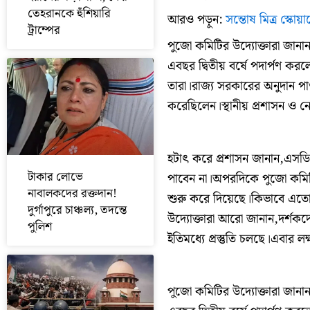
তেহরানকে হুঁশিয়ারি
আরও পড়ুন:
সন্তোষ মিত্র স্কোয়া
ট্রাম্পের
পুজো কমিটির উদ্যোক্তারা জানা
এবছর দ্বিতীয় বর্ষে পদার্পণ
তারা।রাজ্য সরকারের অনুদান প
করেছিলেন।স্থানীয় প্রশাসন ও নে
হটাৎ করে প্রশাসন জানান,এসড
টাকার লোভে
পাবেন না।অপরদিকে পুজো কমিটি
নাবালকদের রক্তদান!
শুরু করে দিয়েছে।কিভাবে এতো 
দুর্গাপুরে চাঞ্চল্য, তদন্তে
উদ্যোক্তারা আরো জানান,দর্শকদে
পুলিশ
ইতিমধ্যে প্রস্তুতি চলছে।এবার
পুজো কমিটির উদ্যোক্তারা জানা