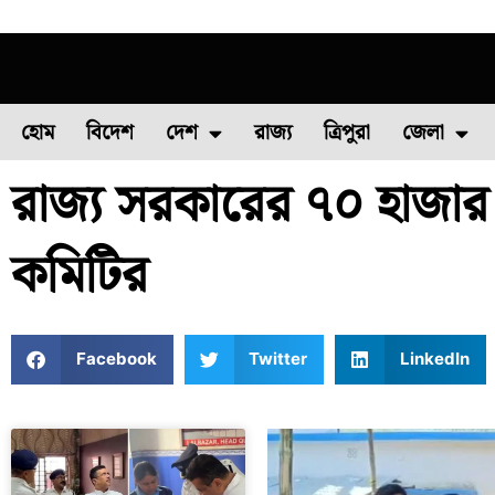
হোম
বিদেশ
দেশ
রাজ্য
ত্রিপুরা
জেলা
রাজ্য সরকারের ৭০ হাজার 
ফুল চাষ
ফল চাষ
মাছ চাষ
উত্তর ২৪ পরগন
পোল্ট্রি চ
কমিটির
Facebook
Twitter
LinkedIn