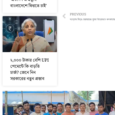
বাংলাদেশে ফিরতে চাই’
Prev
PREVIOUS
সন্তোষ মিত্র স্কোয়ারের পুজো উদ্বোধনে কলকাতায় স্বর
২,০০০ টাকার বেশি UPI
পেমেন্টে কি বাড়তি
চার্জ? জেনে নিন
সরকারের নতুন প্রস্তাব