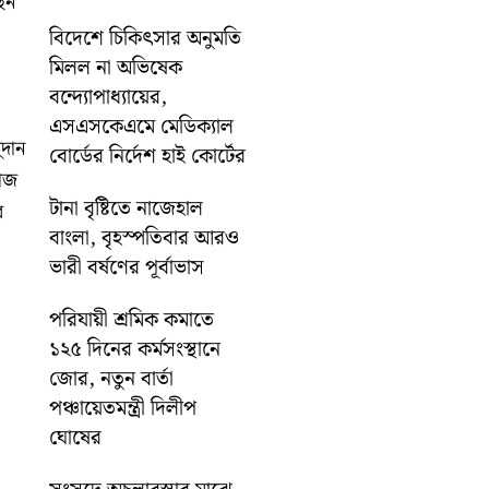
েন
বিদেশে চিকিৎসার অনুমতি
মিলল না অভিষেক
বন্দ্যোপাধ্যায়ের,
এসএসকেএমে মেডিক্যাল
দান
বোর্ডের নির্দেশ হাই কোর্টের
কাজ
টানা বৃষ্টিতে নাজেহাল
র
বাংলা, বৃহস্পতিবার আরও
ভারী বর্ষণের পূর্বাভাস
পরিযায়ী শ্রমিক কমাতে
১২৫ দিনের কর্মসংস্থানে
জোর, নতুন বার্তা
পঞ্চায়েতমন্ত্রী দিলীপ
ঘোষের