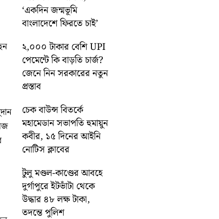
‘একদিন জন্মভূমি
বাংলাদেশে ফিরতে চাই’
েন
২,০০০ টাকার বেশি UPI
পেমেন্টে কি বাড়তি চার্জ?
জেনে নিন সরকারের নতুন
প্রস্তাব
চেক বাউন্স বিতর্কে
দান
মহামেডান সভাপতি হুমায়ুন
কাজ
কবীর, ১৫ দিনের আইনি
র
নোটিস ক্লাবের
টুলু মণ্ডল-কাণ্ডের আবহে
দুর্গাপুরে ইটভাঁটা থেকে
উদ্ধার ৪৮ লক্ষ টাকা,
তদন্তে পুলিশ