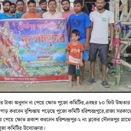
ার টাকা অনুদান না পেয়ে ক্ষোভ পুজো কমিটির,এবছর ৮০ ফিট উচ্চতার
় করবেন দুশ্চিন্তায় পড়েছে পুজো কমিটি হরিশ্চন্দ্রপুরে,রাজ্য সরকার
 পেয়ে ক্ষোভ প্রকাশ করলেন হরিশ্চন্দ্রপুর-২ নং ব্লকের দৌলতপুর গ্রাম
ূজা কমিটির উদ্যোক্তারা।