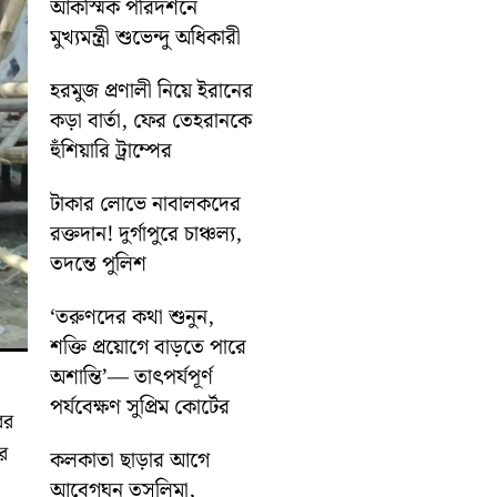
আকস্মিক পরিদর্শনে
মুখ্যমন্ত্রী শুভেন্দু অধিকারী
হরমুজ প্রণালী নিয়ে ইরানের
কড়া বার্তা, ফের তেহরানকে
হুঁশিয়ারি ট্রাম্পের
টাকার লোভে নাবালকদের
রক্তদান! দুর্গাপুরে চাঞ্চল্য,
তদন্তে পুলিশ
‘তরুণদের কথা শুনুন,
শক্তি প্রয়োগে বাড়তে পারে
অশান্তি’— তাৎপর্যপূর্ণ
পর্যবেক্ষণ সুপ্রিম কোর্টের
ের
ের
কলকাতা ছাড়ার আগে
আবেগঘন তসলিমা,