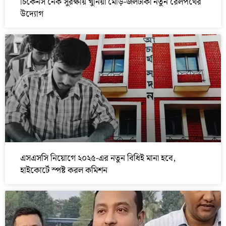
চিকেনস নেক সুরক্ষায় খুনিয়া মোড়-জলঢাকা নতুন রেলপথের
উদ্যোগ
এসএসসি নিয়োগে ২০২৫-এর নতুন বিধিই মানা হবে,
হাইকোর্টে স্পষ্ট করল কমিশন