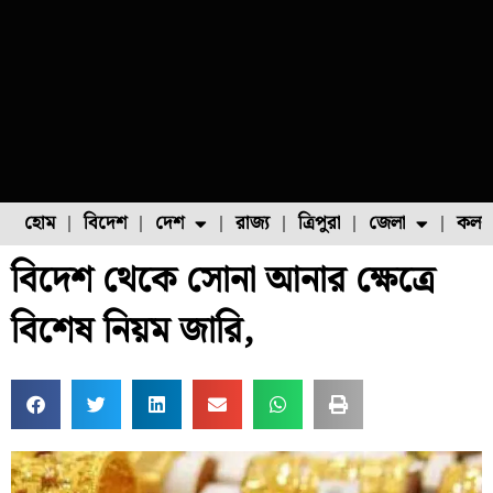
হোম
বিদেশ
দেশ
রাজ্য
ত্রিপুরা
জেলা
কলক
বিদেশ থেকে সোনা আনার ক্ষেত্রে
ফুল চাষ
ফল চাষ
মাছ চাষ
উত্তর ২৪ পরগনা
পোল্ট্রি চাষ
বিশেষ নিয়ম জারি,