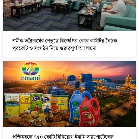
শমীক ভট্টাচার্যের নেতৃত্বে বিজেপির কোর কমিটির বৈঠক,
পুরভোট ও সংগঠন নিয়ে গুরুত্বপূর্ণ আলোচনা
পশ্চিমবঙ্গে ৭৫০ কোটি বিনিয়োগ ইমামি অ্যাগ্রোটেকের