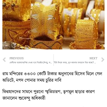
Prev
PREVIOUS
NEXT
রোগীদের অ্যানাস্থেশিয়া দেওয়া হয়ে গিয়েছিল,কিন্তু, অপারেশন থিয়েটারেই ঘুমিয়ে পড়লেন ডাক্তার
‘ইডি মিথ্যা বলছে, ভুল জায়গায় তদন্তকে নিয়ে যাচ্ছে’! ফের বিস্ফোরক কুন্তল ঘোষ
রাম মন্দিরের ৩৩০০ কোটি টাকার অনুদানের হিসেব মিলে গেল
অডিটে, নগদ গোনার সময় চুরির দাবি
ফিরহাদদের সামনে পুরনো স্মৃতিচারণ, তৃণমূল ছাড়ার কারণ
জানালেন শুভেন্দু অধিকারী