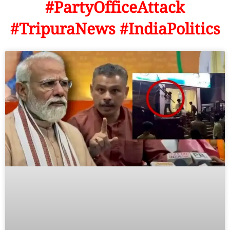
#PartyOfficeAttack
#TripuraNews #IndiaPolitics