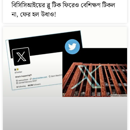
বিসিসিআইয়ের ব্লু টিক ফিরেও বেশিক্ষণ টিকল
না, ফের হল উধাও!