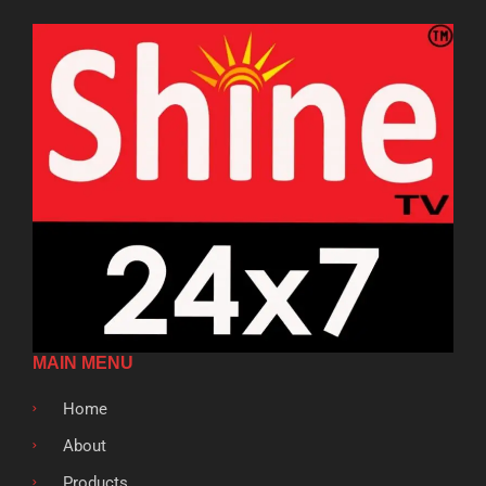
MAIN MENU
Home
About
Products