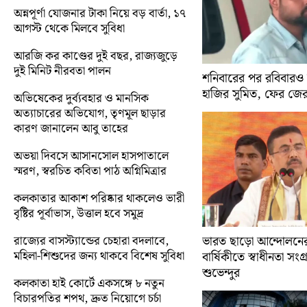
অন্নপূর্ণা যোজনার টাকা নিয়ে বড় বার্তা, ১৭
আগস্ট থেকে মিলবে সুবিধা
আরজি কর কাণ্ডের দুই বছর, রাজ্যজুড়ে
দুই মিনিট নীরবতা পালন
শনিবারের পর রবিবারও
হাজির সুমিত, ফের জে
অভিষেকের দুর্ব্যবহার ও মানসিক
অত্যাচারের অভিযোগ, তৃণমূল ছাড়ার
কারণ জানালেন আবু তাহের
অভয়া দিবসে আসানসোল হাসপাতালে
স্মরণ, স্বরচিত কবিতা পাঠ অগ্নিমিত্রার
কলকাতার আকাশ পরিষ্কার থাকলেও ভারী
বৃষ্টির পূর্বাভাস, উত্তাল হবে সমুদ্র
রাজ্যের বাসস্ট্যান্ডের চেহারা বদলাবে,
ভারত ছাড়ো আন্দোলন
মহিলা-শিশুদের জন্য থাকবে বিশেষ সুবিধা
বার্ষিকীতে স্বাধীনতা সংগ্র
শুভেন্দুর
কলকাতা হাই কোর্টে একসঙ্গে ৮ নতুন
বিচারপতির শপথ, দ্রুত নিয়োগে চর্চা