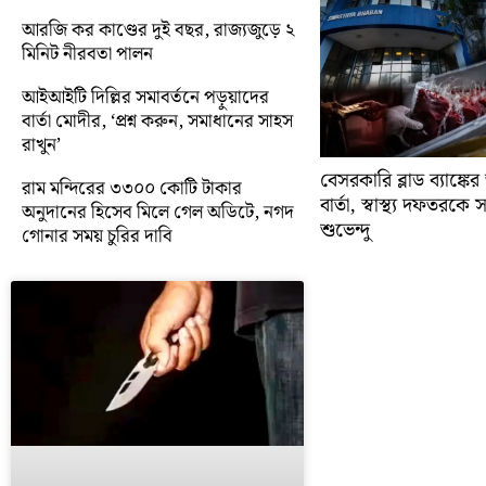
আরজি কর কাণ্ডের দুই বছর, রাজ্যজুড়ে ২
মিনিট নীরবতা পালন
আইআইটি দিল্লির সমাবর্তনে পড়ুয়াদের
বার্তা মোদীর, ‘প্রশ্ন করুন, সমাধানের সাহস
রাখুন’
বেসরকারি ব্লাড ব্যাঙ্কে
রাম মন্দিরের ৩৩০০ কোটি টাকার
বার্তা, স্বাস্থ্য দফতরক
অনুদানের হিসেব মিলে গেল অডিটে, নগদ
শুভেন্দু
গোনার সময় চুরির দাবি