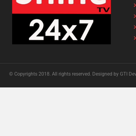
© Copyrights 2018. All rights reserved. Designed by GTI De