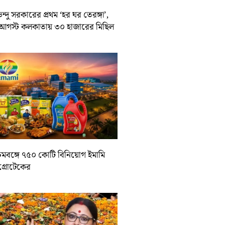
ন্দু সরকারের প্রথম ‘হর ঘর তেরঙ্গা’,
আগস্ট কলকাতায় ৩০ হাজারের মিছিল
চিমবঙ্গে ৭৫০ কোটি বিনিয়োগ ইমামি
াগ্রোটেকের