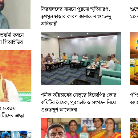
ফিরহাদদের সামনে পুরনো স্মৃতিচারণ,
শুভে
তৃণমূল ছাড়ার কারণ জানালেন শুভেন্দু
১০ 
অধিকারী
 ভবানী ভবনে
রা সিআইডির
শমীক ভট্টাচার্যের নেতৃত্বে বিজেপির কোর
পশ্
কমিটির বৈঠক, পুরভোট ও সংগঠন নিয়ে
অ্য
ের ৮৪তম
গুরুত্বপূর্ণ আলোচনা
ামীদের শ্রদ্ধা