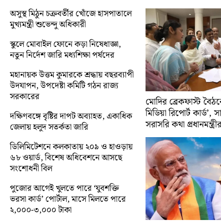
অসুস্থ মিঠুন চক্রবর্তীর খোঁজে হাসপাতালে
মুখ্যমন্ত্রী শুভেন্দু অধিকারী
স্কুলে মোবাইল ফোনে কড়া নিষেধাজ্ঞা,
নতুন নির্দেশ জারি মধ্যশিক্ষা পর্ষদের
মহানায়ক উত্তম কুমারকে শ্রদ্ধায় বছরব্যাপী
উদযাপন, উপদেষ্টা কমিটি গঠন রাজ্য
সরকারের
মোদির ব্রেকফাস্ট বৈঠক
মিডিয়া রিপোর্ট কার্ড’, 
দক্ষিণবঙ্গে বৃষ্টির দাপট অব্যাহত, একাধিক
সরাসরি কথা প্রধানমন্ত্রী
জেলায় হলুদ সতর্কতা জারি
ডিলিমিটেশনে কলকাতায় ২০৯ ও হাওড়ায়
৬৮ ওয়ার্ড, বিশেষ অধিবেশনে আসছে
সংশোধনী বিল
পুজোর আগেই খুলতে পারে ‘যুবশক্তি
ভরসা কার্ড’ পোর্টাল, মাসে মিলতে পারে
২,০০০-৩,০০০ টাকা