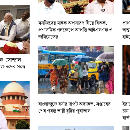
মসজিদের মাইক অপসারণ ঘিরে বিতর্ক,
প্রা
প্রশাসনিক পদক্ষেপে আপত্তি আইএসএফ ও
অন্ত
জমিয়েতের
হাই
ে ‘সোশ্যাল
সাংসদদের সঙ্গে
র
বাংলাজুড়ে বর্ষার দাপট অব্যাহত, সপ্তাহের
ইরান
শেষ পর্যন্ত ভারী বৃষ্টির পূর্বাভাস
চান 
বার্ত