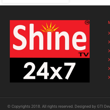
© Copyrights 2018. All rights reserved. Designed by GTI De