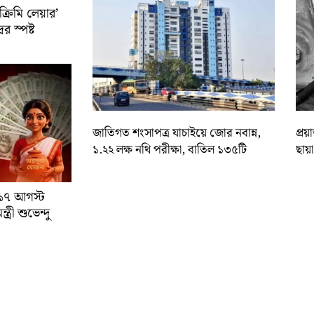
রিমি লেয়ার’
ের স্পষ্ট
জাতিগত শংসাপত্র যাচাইয়ে জোর নবান্ন,
প্রয
১.২২ লক্ষ নথি পরীক্ষা, বাতিল ১৩৫টি
ছায়
া ১৭ আগস্ট
্রী শুভেন্দু