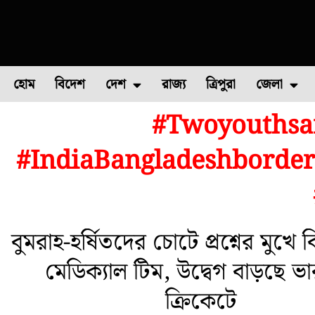
হোম
বিদেশ
দেশ
রাজ্য
ত্রিপুরা
জেলা
#Twoyouthsar
ফুল চাষ
ফল চাষ
মাছ চাষ
উত্তর ২৪ পরগন
পোল্ট্রি চ
#IndiaBangladeshborder
বুমরাহ-হর্ষিতদের চোটে প্রশ্নের মুখে
মেডিক্যাল টিম, উদ্বেগ বাড়ছে ভ
ক্রিকেটে