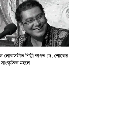
়াত লোকসঙ্গীত শিল্পী স্বাগত দে, শোকের
া সাংস্কৃতিক মহলে