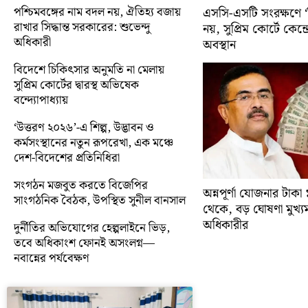
পশ্চিমবঙ্গের নাম বদল নয়, ঐতিহ্য বজায়
এসসি-এসটি সংরক্ষণে ‘ক্
রাখার সিদ্ধান্ত সরকারের: শুভেন্দু
নয়, সুপ্রিম কোর্টে কেন্দ্র
অধিকারী
অবস্থান
বিদেশে চিকিৎসার অনুমতি না মেলায়
সুপ্রিম কোর্টের দ্বারস্থ অভিষেক
বন্দ্যোপাধ্যায়
‘উত্তরণ ২০২৬’-এ শিল্প, উদ্ভাবন ও
কর্মসংস্থানের নতুন রূপরেখা, এক মঞ্চে
দেশ-বিদেশের প্রতিনিধিরা
সংগঠন মজবুত করতে বিজেপির
অন্নপূর্ণা যোজনার টাক
সাংগঠনিক বৈঠক, উপস্থিত সুনীল বানসাল
থেকে, বড় ঘোষণা মুখ্যমন্ত
অধিকারীর
দুর্নীতির অভিযোগের হেল্পলাইনে ভিড়,
তবে অধিকাংশ ফোনই অসংলগ্ন—
নবান্নের পর্যবেক্ষণ