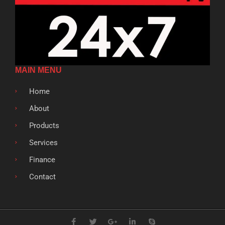
MAIN MENU
Home
About
Products
Services
Finance
Contact
F
T
G
L
S
a
w
o
i
k