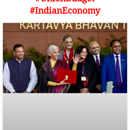
#IndianEconomy