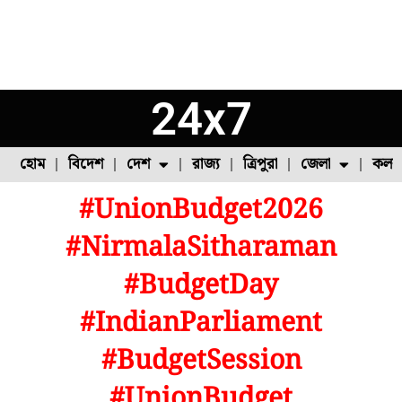
24x7
হোম
বিদেশ
দেশ
রাজ্য
ত্রিপুরা
জেলা
কলক
#UnionBudget2026
ফুল চাষ
ফল চাষ
মাছ চাষ
উত্তর ২৪ পরগনা
পোল্ট্রি চাষ
#NirmalaSitharaman
#BudgetDay
#IndianParliament
#BudgetSession
#UnionBudget