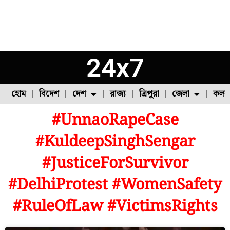
24x7
হোম
বিদেশ
দেশ
রাজ্য
ত্রিপুরা
জেলা
কলক
#UnnaoRapeCase
ফুল চাষ
ফল চাষ
মাছ চাষ
উত্তর ২৪ পরগনা
পোল্ট্রি চাষ
#KuldeepSinghSengar
#JusticeForSurvivor
#DelhiProtest #WomenSafety
#RuleOfLaw #VictimsRights