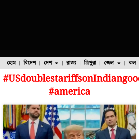
হোম
বিদেশ
দেশ
রাজ্য
ত্রিপুরা
জেলা
কলক
#USdoublestariffsonIndiangoo
ফুল চাষ
ফল চাষ
মাছ চাষ
উত্তর ২৪ পরগনা
পোল্ট্রি চাষ
#america