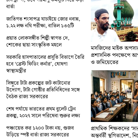
বার্তা
জাতিগত শংসাপত্র যাচাইয়ে জোর নবান্ন,
১.২২ লক্ষ নথি পরীক্ষা, বাতিল ১৩৫টি
প্রয়াত লোকসঙ্গীত শিল্পী স্বাগত দে,
শোকের ছায়া সাংস্কৃতিক মহলে
মসজিদের মাইক অপসারণ
প্রশাসনিক পদক্ষেপে 
সরকারি হাসপাতালের প্রসূতি বিভাগে তৈরি
ও জমিয়েতের
হবে ‘ব্রেস্ট ফিডিং কর্নার’, ঘোষণা
স্বাস্থ্যমন্ত্রীর
সিঙ্গুরে টাটা প্রকল্পের জট কাটানোর
উদ্যোগ, টাটা গোষ্ঠীর প্রতিনিধিদের সঙ্গে
বৈঠক রাজ্য সরকারের
শেষ পর্যায়ে ভারতের প্রথম বুলেট ট্রেন
প্রকল্প, ২০২৭ সালে পরিষেবা শুরুর লক্ষ্য
পঞ্চায়েত কর ১২০০ টাকা নয়, গুজব
প্রাথমিক শিক্ষকদের ‘সা
উড়িয়ে স্পষ্ট বার্তা রাজ্য সরকারের
অন্তর্বর্তী স্থগিতাদেশ, 