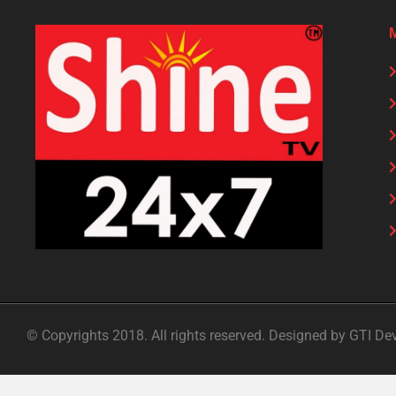
© Copyrights 2018. All rights reserved. Designed by GTI De