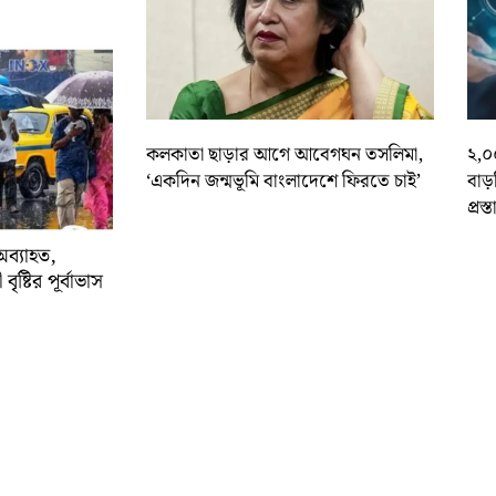
কলকাতা ছাড়ার আগে আবেগঘন তসলিমা,
২,০
‘একদিন জন্মভূমি বাংলাদেশে ফিরতে চাই’
বাড
প্রস্
অব্যাহত,
বৃষ্টির পূর্বাভাস