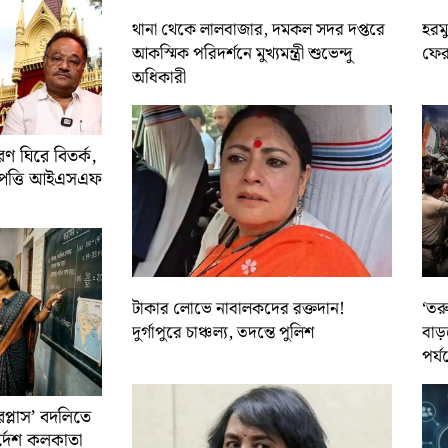
থানা থেকে লালবাজার, দমকল সদর দপ্তরে
হরমু
আকস্মিক পরিদর্শনে মুখ্যমন্ত্রী শুভেন্দু
ফের 
অধিকারী
 ঘিরে বিতর্ক,
আপত্তি আইএসএফ
টাকার লোভে নাবালকদের রক্তদান!
‘তর
দুর্গাপুরে চাঞ্চল্য, তদন্তে পুলিশ
বাড়
পর্য
রপ্লাস’ বদলিতে
নির্দেশ কলকাতা