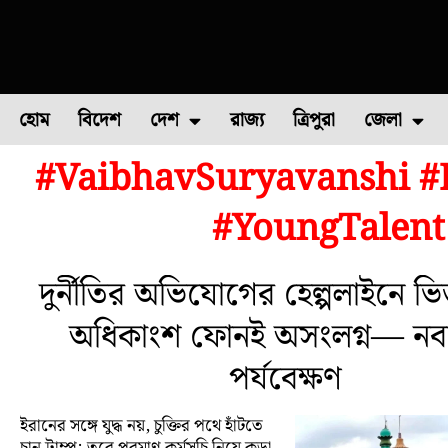
হোম
বিদেশ
দেশ
রাজ্য
ত্রিপুরা
জেলা
#VaibhavSuryavanshi #I
ফুল চাষ
ফল চাষ
মাছ চাষ
উত্তর ২৪ পরগন
পোল্ট্রি চ
#YoungTalent 
দুর্নীতির অভিযোগের হেল্পলাইনে ভি
অধিকাংশ ফোনই অসংলগ্ন— নবান
পর্যবেক্ষণ
ইরানের সঙ্গে যুদ্ধ নয়, চুক্তির পথে হাঁটতে
চান ট্রাম্প; তবে পরমাণু কর্মসূচি নিয়ে কড়া