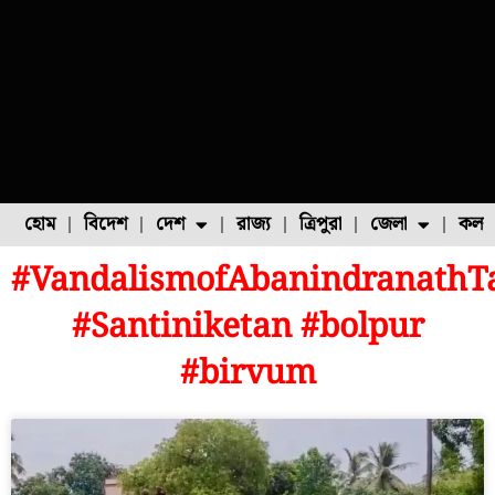
হোম
বিদেশ
দেশ
রাজ্য
ত্রিপুরা
জেলা
কলক
#VandalismofAbanindranathT
ফুল চাষ
ফল চাষ
মাছ চাষ
উত্তর ২৪ পরগনা
পোল্ট্রি চাষ
#Santiniketan #bolpur
#birvum