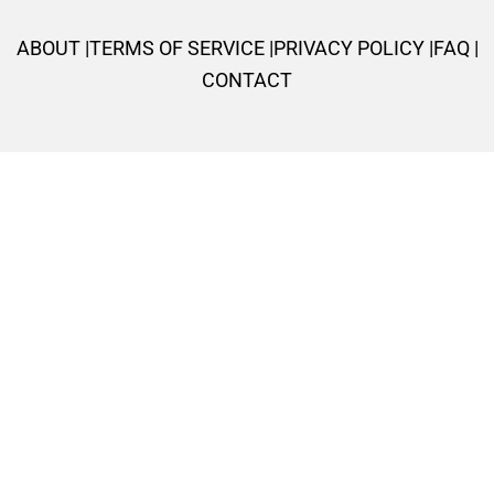
o
r
p
r
e
k
p
a
s
ABOUT |
TERMS OF SERVICE |
PRIVACY POLICY |
FAQ |
-
m
t
CONTACT
f