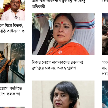
আকস্মিক পরিদর্শনে মুখ্যমন্ত্রী শুভেন্দু
ফের 
অধিকারী
 ঘিরে বিতর্ক,
আপত্তি আইএসএফ
টাকার লোভে নাবালকদের রক্তদান!
‘তর
দুর্গাপুরে চাঞ্চল্য, তদন্তে পুলিশ
বাড়
পর্য
রপ্লাস’ বদলিতে
নির্দেশ কলকাতা