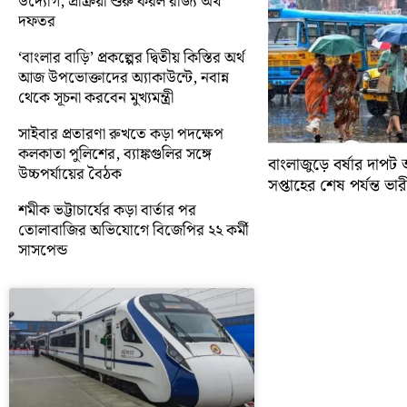
উদ্যোগ, প্রক্রিয়া শুরু করল রাজ্য অর্থ
দফতর
‘বাংলার বাড়ি’ প্রকল্পের দ্বিতীয় কিস্তির অর্থ
আজ উপভোক্তাদের অ্যাকাউন্টে, নবান্ন
থেকে সূচনা করবেন মুখ্যমন্ত্রী
সাইবার প্রতারণা রুখতে কড়া পদক্ষেপ
কলকাতা পুলিশের, ব্যাঙ্কগুলির সঙ্গে
বাংলাজুড়ে বর্ষার দাপট 
উচ্চপর্যায়ের বৈঠক
সপ্তাহের শেষ পর্যন্ত ভারী 
শমীক ভট্টাচার্যের কড়া বার্তার পর
তোলাবাজির অভিযোগে বিজেপির ২২ কর্মী
সাসপেন্ড