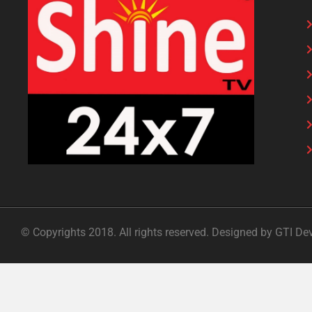
© Copyrights 2018. All rights reserved. Designed by GTI De