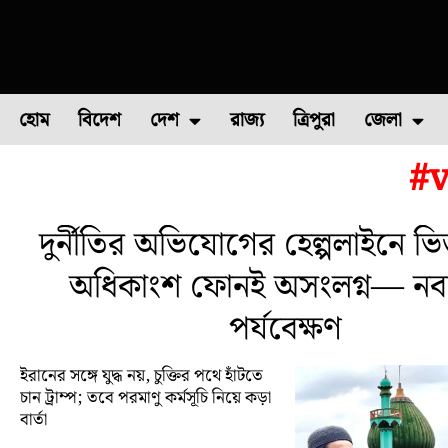
হোম
বিদেশ
দেশ
রাজ্য
ত্রিপুরা
জেলা
#v
ফুল চাষ
ফল চাষ
মাছ চাষ
উত্তর ২৪ পরগন
পোল্ট্রি চ
দুর্নীতির অভিযোগের হেল্পলাইনে ভি
অধিকাংশ ফোনই অসংলগ্ন— নবান
পর্যবেক্ষণ
ইরানের সঙ্গে যুদ্ধ নয়, চুক্তির পথে হাঁটতে
চান ট্রাম্প; তবে পরমাণু কর্মসূচি নিয়ে কড়া
বার্তা