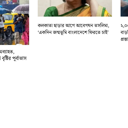
কলকাতা ছাড়ার আগে আবেগঘন তসলিমা,
২,০
‘একদিন জন্মভূমি বাংলাদেশে ফিরতে চাই’
বাড
প্রস্
অব্যাহত,
বৃষ্টির পূর্বাভাস