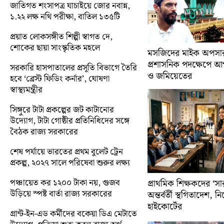
জাতিগত শংসাপত্র যাচাইয়ে জোর নবান্ন,
১.২২ লক্ষ নথি পরীক্ষা, বাতিল ১৩৫টি
প্রয়াত লোকসঙ্গীত শিল্পী স্বাগত দে,
শোকের ছায়া সাংস্কৃতিক মহলে
মসজিদের মাইক অপসারণ
প্রশাসনিক পদক্ষেপে 
সরকারি হাসপাতালের প্রসূতি বিভাগে তৈরি
ও জমিয়েতের
হবে ‘ব্রেস্ট ফিডিং কর্নার’, ঘোষণা
স্বাস্থ্যমন্ত্রীর
সিঙ্গুরে টাটা প্রকল্পের জট কাটানোর
উদ্যোগ, টাটা গোষ্ঠীর প্রতিনিধিদের সঙ্গে
বৈঠক রাজ্য সরকারের
শেষ পর্যায়ে ভারতের প্রথম বুলেট ট্রেন
প্রকল্প, ২০২৭ সালে পরিষেবা শুরুর লক্ষ্য
পঞ্চায়েত কর ১২০০ টাকা নয়, গুজব
প্রাথমিক শিক্ষকদের ‘সা
উড়িয়ে স্পষ্ট বার্তা রাজ্য সরকারের
অন্তর্বর্তী স্থগিতাদেশ, 
হাইকোর্টের
গ্রান্ট-ইন-এড কর্মীদের বকেয়া ডিএ মেটাতে