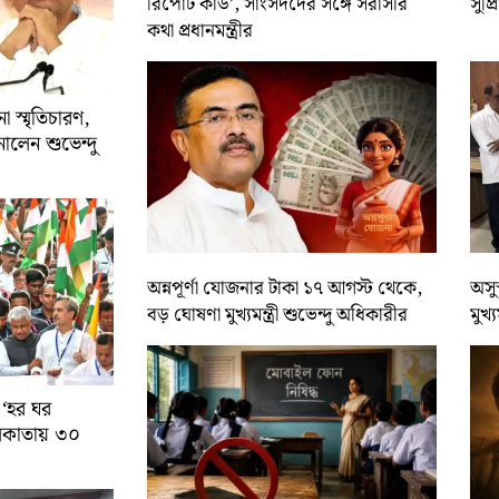
রিপোর্ট কার্ড’, সাংসদদের সঙ্গে সরাসরি
সুপ্
কথা প্রধানমন্ত্রীর
 স্মৃতিচারণ,
ালেন শুভেন্দু
অন্নপূর্ণা যোজনার টাকা ১৭ আগস্ট থেকে,
অসুস
বড় ঘোষণা মুখ্যমন্ত্রী শুভেন্দু অধিকারীর
মুখ্
 ‘হর ঘর
কলকাতায় ৩০