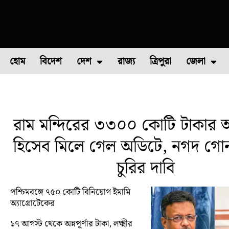
হোম
বিদেশ
দেশ
রাজ্য
ত্রিপুরা
জেলা
ফুল চাষ
ফল চাষ
মাছ চাষ
উত্তর ২৪ পরগন
পোল্ট্রি চ
রাম মন্দিরের ৩৩০০ কোটি টাকার অ
হিসেব মিলে গেল অডিটে, নগদ গো
চুরির দাবি
পশ্চিমবঙ্গে ৭৫০ কোটি বিনিয়োগ ইমামি
অ্যাগ্রোটেকের
১৭ আগস্ট থেকে অন্নপূর্ণার টাকা, লক্ষ্মীর