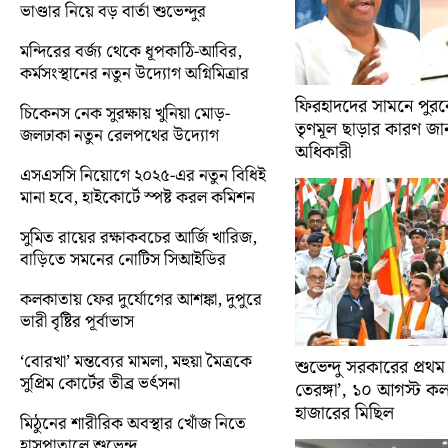
ভাণ্ডার নিয়ে বড় বার্তা শুভেন্দুর
মন্দিরের বর্জ্য থেকে ধূপকাঠি-আবির,
কর্মসংস্থানের নতুন উদ্যোগ অগ্নিমিত্রার
ফিরহাদদের সামনে পুরনো
চিকেনস নেক সুরক্ষায় খুনিয়া মোড়-
তৃণমূল ছাড়ার কারণ জান
জলঢাকা নতুন রেলপথের উদ্যোগ
অধিকারী
এসএসসি নিয়োগে ২০২৫-এর নতুন বিধিই
মানা হবে, হাইকোর্টে স্পষ্ট করল কমিশন
সুমিত রায়ের রক্ষাকবচের আর্জি খারিজ,
বাড়িতে সমনের নোটিস সিআইডির
কলকাতায় ফের দুর্যোগের আশঙ্কা, দুপুরে
ভারী বৃষ্টির পূর্বাভাস
‘বোরখা’ মন্তব্যের মামলা, মহুয়া মৈত্রকে
শুভেন্দু সরকারের প্রথম
সুপ্রিম কোর্টের তীব্র ভর্ৎসনা
তেরঙ্গা’, ১০ আগস্ট 
হাজারের মিছিল
মিঠুনের শারীরিক অবস্থার খোঁজ নিতে
হাসপাতালে শুভেন্দু