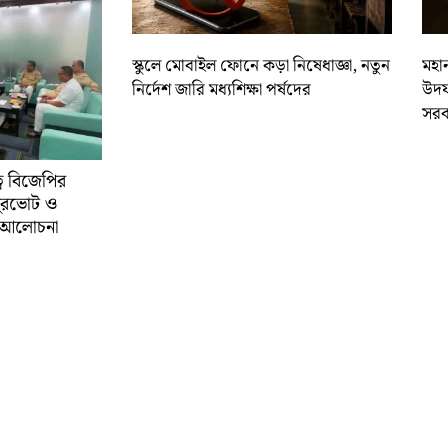
স্কুলে মোবাইল ফোনে কড়া নিষেধাজ্ঞা, নতুন
মহান
নির্দেশ জারি মধ্যশিক্ষা পর্ষদের
উদয
সরক
্বে বিজেপির
ুরভোট ও
্ণ আলোচনা