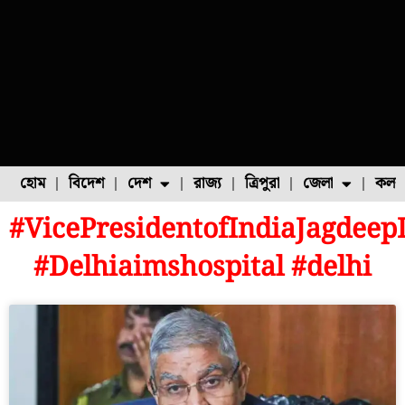
হোম
বিদেশ
দেশ
রাজ্য
ত্রিপুরা
জেলা
কলক
#VicePresidentofIndiaJagdeepD
ফুল চাষ
ফল চাষ
মাছ চাষ
উত্তর ২৪ পরগনা
পোল্ট্রি চাষ
#Delhiaimshospital #delhi