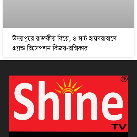
উদয়পুরে রাজকীয় বিয়ে, ৪ মার্চ হায়দরাবাদে
গ্র্যান্ড রিসেপশন বিজয়-রশ্মিকার