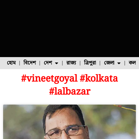
হোম
বিদেশ
দেশ
রাজ্য
ত্রিপুরা
জেলা
কলক
#vineetgoyal #kolkata
ফুল চাষ
ফল চাষ
মাছ চাষ
উত্তর ২৪ পরগনা
পোল্ট্রি চাষ
#lalbazar