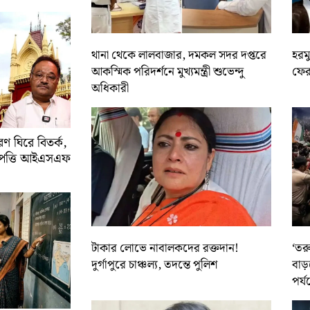
থানা থেকে লালবাজার, দমকল সদর দপ্তরে
হরমু
আকস্মিক পরিদর্শনে মুখ্যমন্ত্রী শুভেন্দু
ফের 
অধিকারী
 ঘিরে বিতর্ক,
আপত্তি আইএসএফ
টাকার লোভে নাবালকদের রক্তদান!
‘তর
দুর্গাপুরে চাঞ্চল্য, তদন্তে পুলিশ
বাড়
পর্য