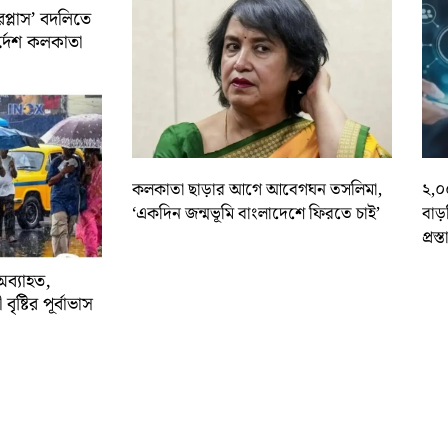
রপ্লাস’ বদলিতে
নির্দেশ কলকাতা
কলকাতা ছাড়ার আগে আবেগঘন তসলিমা,
২,০
‘একদিন জন্মভূমি বাংলাদেশে ফিরতে চাই’
বাড
প্রস্
অব্যাহত,
বৃষ্টির পূর্বাভাস