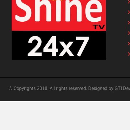
© Copyrights 2018. All rights reserved. Designed by GTI De