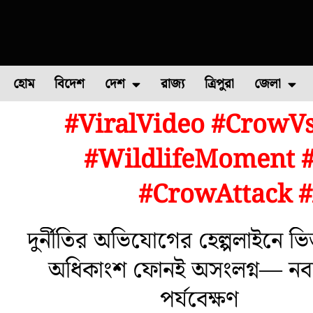
হোম
বিদেশ
দেশ
রাজ্য
ত্রিপুরা
জেলা
#ViralVideo #CrowVs
ফুল চাষ
ফল চাষ
মাছ চাষ
উত্তর ২৪ পরগন
পোল্ট্রি চ
#WildlifeMoment #
#CrowAttack 
দুর্নীতির অভিযোগের হেল্পলাইনে ভি
অধিকাংশ ফোনই অসংলগ্ন— নবান
পর্যবেক্ষণ