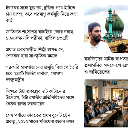
ইরানের সঙ্গে যুদ্ধ নয়, চুক্তির পথে হাঁটতে
চান ট্রাম্প; তবে পরমাণু কর্মসূচি নিয়ে কড়া
বার্তা
জাতিগত শংসাপত্র যাচাইয়ে জোর নবান্ন,
১.২২ লক্ষ নথি পরীক্ষা, বাতিল ১৩৫টি
প্রয়াত লোকসঙ্গীত শিল্পী স্বাগত দে,
শোকের ছায়া সাংস্কৃতিক মহলে
মসজিদের মাইক অপসারণ
প্রশাসনিক পদক্ষেপে 
সরকারি হাসপাতালের প্রসূতি বিভাগে তৈরি
ও জমিয়েতের
হবে ‘ব্রেস্ট ফিডিং কর্নার’, ঘোষণা
স্বাস্থ্যমন্ত্রীর
সিঙ্গুরে টাটা প্রকল্পের জট কাটানোর
উদ্যোগ, টাটা গোষ্ঠীর প্রতিনিধিদের সঙ্গে
বৈঠক রাজ্য সরকারের
শেষ পর্যায়ে ভারতের প্রথম বুলেট ট্রেন
প্রকল্প, ২০২৭ সালে পরিষেবা শুরুর লক্ষ্য