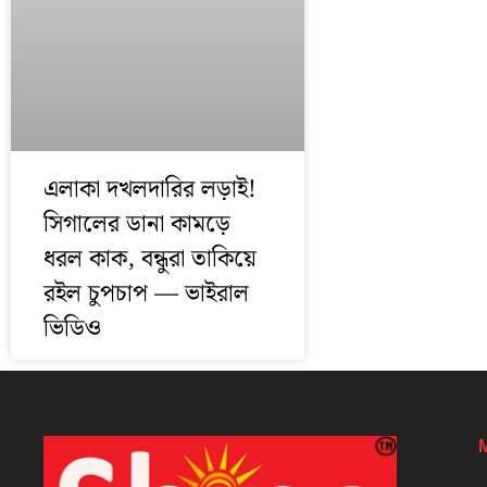
এলাকা দখলদারির লড়াই!
সিগালের ডানা কামড়ে
ধরল কাক, বন্ধুরা তাকিয়ে
রইল চুপচাপ — ভাইরাল
ভিডিও