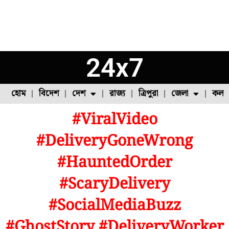
24x7
হোম
বিদেশ
দেশ
রাজ্য
ত্রিপুরা
জেলা
কলক
#ViralVideo
ফুল চাষ
ফল চাষ
মাছ চাষ
উত্তর ২৪ পরগনা
পোল্ট্রি চাষ
#DeliveryGoneWrong
#HauntedOrder
#ScaryDelivery
#SocialMediaBuzz
#GhostStory #DeliveryWorker