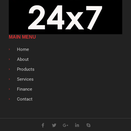
MAIN MENU
Home
About
Products
Services
Finance
Contact
F
T
G
L
S
a
w
o
i
k
c
i
o
n
y