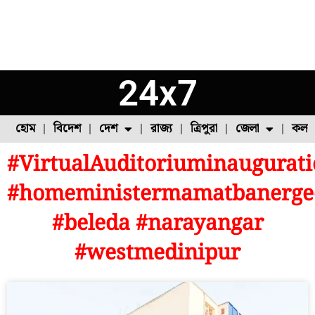
24x7
হোম
বিদেশ
দেশ
রাজ্য
ত্রিপুরা
জেলা
কলক
#VirtualAuditoriuminaugurat
ফুল চাষ
ফল চাষ
মাছ চাষ
উত্তর ২৪ পরগনা
পোল্ট্রি চাষ
#homeministermamatbanerge
#beleda #narayangar
#westmedinipur