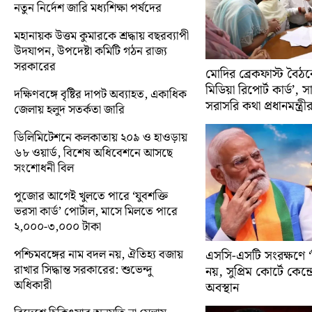
নতুন নির্দেশ জারি মধ্যশিক্ষা পর্ষদের
মহানায়ক উত্তম কুমারকে শ্রদ্ধায় বছরব্যাপী
উদযাপন, উপদেষ্টা কমিটি গঠন রাজ্য
সরকারের
মোদির ব্রেকফাস্ট বৈঠক
মিডিয়া রিপোর্ট কার্ড’, 
দক্ষিণবঙ্গে বৃষ্টির দাপট অব্যাহত, একাধিক
সরাসরি কথা প্রধানমন্ত্রী
জেলায় হলুদ সতর্কতা জারি
ডিলিমিটেশনে কলকাতায় ২০৯ ও হাওড়ায়
৬৮ ওয়ার্ড, বিশেষ অধিবেশনে আসছে
সংশোধনী বিল
পুজোর আগেই খুলতে পারে ‘যুবশক্তি
ভরসা কার্ড’ পোর্টাল, মাসে মিলতে পারে
২,০০০-৩,০০০ টাকা
পশ্চিমবঙ্গের নাম বদল নয়, ঐতিহ্য বজায়
এসসি-এসটি সংরক্ষণে ‘ক্
রাখার সিদ্ধান্ত সরকারের: শুভেন্দু
নয়, সুপ্রিম কোর্টে কেন্দ্র
অধিকারী
অবস্থান