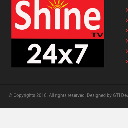
© Copyrights 2018. All rights reserved. Designed by GTI De