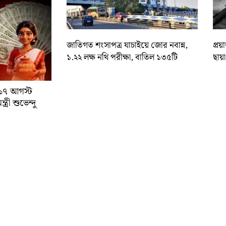
জাতিগত শংসাপত্র যাচাইয়ে জোর নবান্ন,
প্রয
১.২২ লক্ষ নথি পরীক্ষা, বাতিল ১৩৫টি
ছায়
া ১৭ আগস্ট
্রী শুভেন্দু