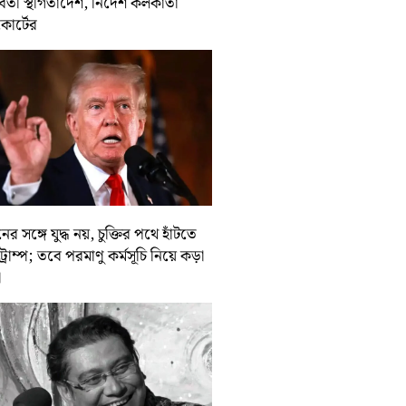
র্বর্তী স্থগিতাদেশ, নির্দেশ কলকাতা
কোর্টের
ের সঙ্গে যুদ্ধ নয়, চুক্তির পথে হাঁটতে
ট্রাম্প; তবে পরমাণু কর্মসূচি নিয়ে কড়া
া