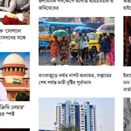
প্রশাসনিক পদক্ষেপে আপত্তি আইএসএফ ও
অন্ত
জমিয়েতের
হাই
ে ‘সোশ্যাল
সাংসদদের সঙ্গে
র
বাংলাজুড়ে বর্ষার দাপট অব্যাহত, সপ্তাহের
ইরান
শেষ পর্যন্ত ভারী বৃষ্টির পূর্বাভাস
চান 
বার্ত
রিমি লেয়ার’
ের স্পষ্ট