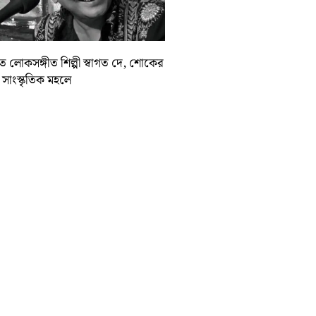
়াত লোকসঙ্গীত শিল্পী স্বাগত দে, শোকের
া সাংস্কৃতিক মহলে