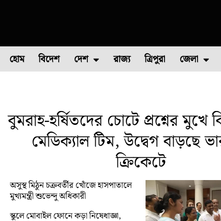
হোম
বিদেশ
দেশ
রাজ্য
ত্রিপুরা
জেলা
ফুল চাষ
ফল চাষ
মাছ চাষ
উত্তর ২৪ পরগন
পোল্ট্রি চ
বুমরাহ-হর্ষিতদের চোটে প্রশ্নের মুখে
মেডিক্যাল টিম, উদ্বেগ বাড়ছে ভ
ক্রিকেটে
অসুস্থ মিঠুন চক্রবর্তীর খোঁজে হাসপাতালে
মুখ্যমন্ত্রী শুভেন্দু অধিকারী
স্কুলে মোবাইল ফোনে কড়া নিষেধাজ্ঞা,