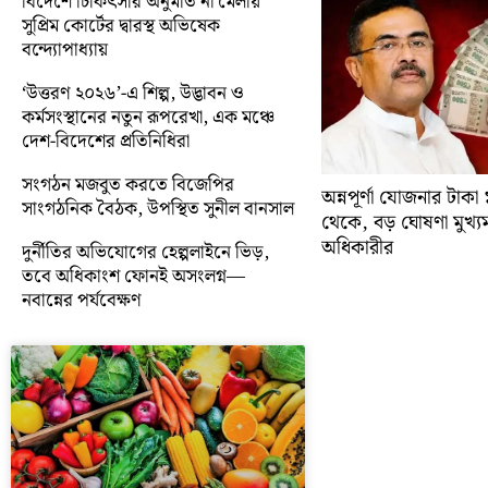
বিদেশে চিকিৎসার অনুমতি না মেলায়
সুপ্রিম কোর্টের দ্বারস্থ অভিষেক
বন্দ্যোপাধ্যায়
‘উত্তরণ ২০২৬’-এ শিল্প, উদ্ভাবন ও
কর্মসংস্থানের নতুন রূপরেখা, এক মঞ্চে
দেশ-বিদেশের প্রতিনিধিরা
সংগঠন মজবুত করতে বিজেপির
অন্নপূর্ণা যোজনার টাক
সাংগঠনিক বৈঠক, উপস্থিত সুনীল বানসাল
থেকে, বড় ঘোষণা মুখ্যমন্ত
অধিকারীর
দুর্নীতির অভিযোগের হেল্পলাইনে ভিড়,
তবে অধিকাংশ ফোনই অসংলগ্ন—
নবান্নের পর্যবেক্ষণ