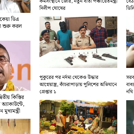
কর্মসংস্থানে জোর, নতুন বার্তা পঞ্চায়েতমন্ত্রী
বৈঠ
দিলীপ ঘোষের
ডিল
 বকেয়া ডিএ
য়া শুরু করল
পুকুরের পর নর্দমা থেকেও উদ্ধার
সরক
আগ্নেয়াস্ত্র, কাঁচরাপাড়ায় পুলিশের অভিযানে
বাধ
গ্রেপ্তার ১
নথি
্বিতীয় কিস্তির
অ্যাকাউন্টে,
ুখ্যমন্ত্রী