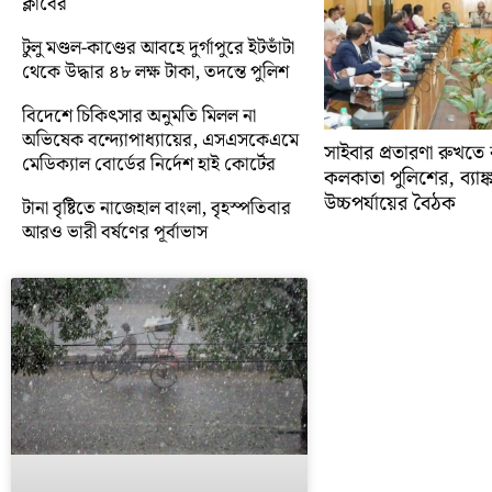
ক্লাবের
টুলু মণ্ডল-কাণ্ডের আবহে দুর্গাপুরে ইটভাঁটা
থেকে উদ্ধার ৪৮ লক্ষ টাকা, তদন্তে পুলিশ
বিদেশে চিকিৎসার অনুমতি মিলল না
অভিষেক বন্দ্যোপাধ্যায়ের, এসএসকেএমে
সাইবার প্রতারণা রুখতে 
মেডিক্যাল বোর্ডের নির্দেশ হাই কোর্টের
কলকাতা পুলিশের, ব্যাঙ্
উচ্চপর্যায়ের বৈঠক
টানা বৃষ্টিতে নাজেহাল বাংলা, বৃহস্পতিবার
আরও ভারী বর্ষণের পূর্বাভাস