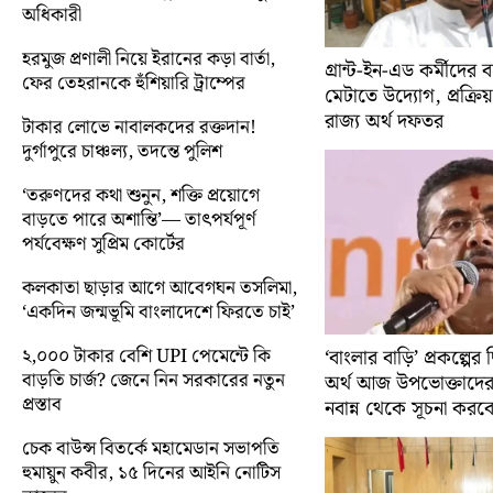
অধিকারী
হরমুজ প্রণালী নিয়ে ইরানের কড়া বার্তা,
গ্রান্ট-ইন-এড কর্মীদের
ফের তেহরানকে হুঁশিয়ারি ট্রাম্পের
মেটাতে উদ্যোগ, প্রক্রি
রাজ্য অর্থ দফতর
টাকার লোভে নাবালকদের রক্তদান!
দুর্গাপুরে চাঞ্চল্য, তদন্তে পুলিশ
‘তরুণদের কথা শুনুন, শক্তি প্রয়োগে
বাড়তে পারে অশান্তি’— তাৎপর্যপূর্ণ
পর্যবেক্ষণ সুপ্রিম কোর্টের
কলকাতা ছাড়ার আগে আবেগঘন তসলিমা,
‘একদিন জন্মভূমি বাংলাদেশে ফিরতে চাই’
২,০০০ টাকার বেশি UPI পেমেন্টে কি
‘বাংলার বাড়ি’ প্রকল্পের দ
বাড়তি চার্জ? জেনে নিন সরকারের নতুন
অর্থ আজ উপভোক্তাদের 
প্রস্তাব
নবান্ন থেকে সূচনা করবেন ম
চেক বাউন্স বিতর্কে মহামেডান সভাপতি
হুমায়ুন কবীর, ১৫ দিনের আইনি নোটিস