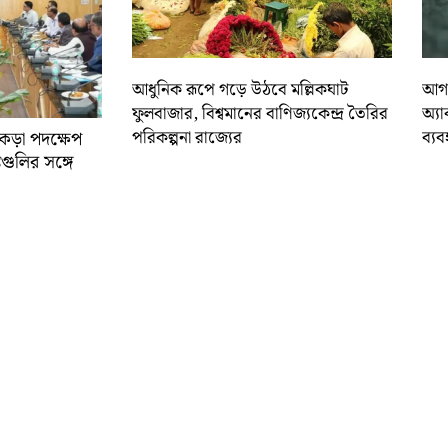
আধুনিক রূপে গড়ে উঠবে মল্লিকঘাট
আগা
ফুলবাজার, বিশ্বমানের বাণিজ্যকেন্দ্র তৈরির
অ্যা
পরিকল্পনা রাজ্যের
ব্য
কড়া পদক্ষেপ
কগুলির সঙ্গে