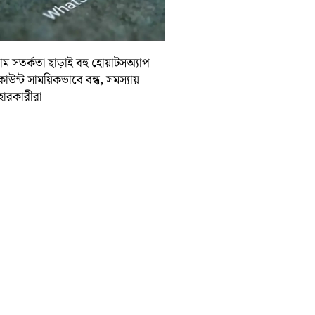
ম সতর্কতা ছাড়াই বহু হোয়াটসঅ্যাপ
কাউন্ট সাময়িকভাবে বন্ধ, সমস্যায়
বহারকারীরা