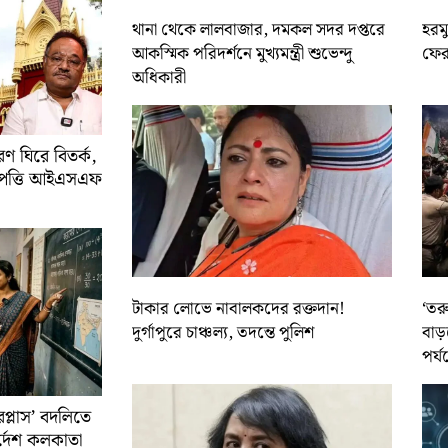
থানা থেকে লালবাজার, দমকল সদর দপ্তরে
হরমু
আকস্মিক পরিদর্শনে মুখ্যমন্ত্রী শুভেন্দু
ফের 
অধিকারী
 ঘিরে বিতর্ক,
আপত্তি আইএসএফ
টাকার লোভে নাবালকদের রক্তদান!
‘তর
দুর্গাপুরে চাঞ্চল্য, তদন্তে পুলিশ
বাড়
পর্য
রপ্লাস’ বদলিতে
নির্দেশ কলকাতা