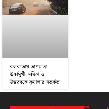
কলকাতায় তাপমাত্রা
ঊর্ধ্বমুখী, দক্ষিণ ও
উত্তরবঙ্গে কুয়াশার সতর্কতা