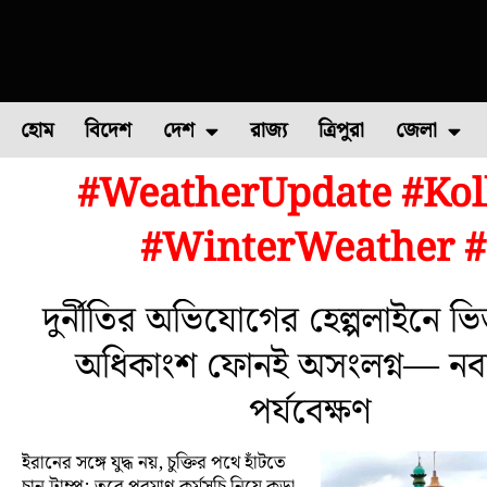
হোম
বিদেশ
দেশ
রাজ্য
ত্রিপুরা
জেলা
#WeatherUpdate #Kol
ফুল চাষ
ফল চাষ
মাছ চাষ
উত্তর ২৪ পরগন
পোল্ট্রি চ
#WinterWeather #
দুর্নীতির অভিযোগের হেল্পলাইনে ভি
অধিকাংশ ফোনই অসংলগ্ন— নবান
পর্যবেক্ষণ
ইরানের সঙ্গে যুদ্ধ নয়, চুক্তির পথে হাঁটতে
চান ট্রাম্প; তবে পরমাণু কর্মসূচি নিয়ে কড়া