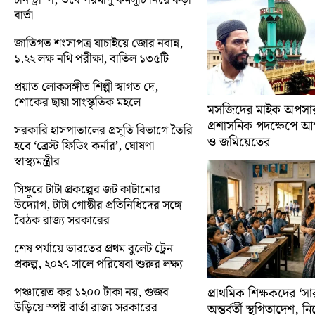
বার্তা
জাতিগত শংসাপত্র যাচাইয়ে জোর নবান্ন,
১.২২ লক্ষ নথি পরীক্ষা, বাতিল ১৩৫টি
প্রয়াত লোকসঙ্গীত শিল্পী স্বাগত দে,
শোকের ছায়া সাংস্কৃতিক মহলে
মসজিদের মাইক অপসারণ
প্রশাসনিক পদক্ষেপে 
সরকারি হাসপাতালের প্রসূতি বিভাগে তৈরি
ও জমিয়েতের
হবে ‘ব্রেস্ট ফিডিং কর্নার’, ঘোষণা
স্বাস্থ্যমন্ত্রীর
সিঙ্গুরে টাটা প্রকল্পের জট কাটানোর
উদ্যোগ, টাটা গোষ্ঠীর প্রতিনিধিদের সঙ্গে
বৈঠক রাজ্য সরকারের
শেষ পর্যায়ে ভারতের প্রথম বুলেট ট্রেন
প্রকল্প, ২০২৭ সালে পরিষেবা শুরুর লক্ষ্য
পঞ্চায়েত কর ১২০০ টাকা নয়, গুজব
প্রাথমিক শিক্ষকদের ‘সা
উড়িয়ে স্পষ্ট বার্তা রাজ্য সরকারের
অন্তর্বর্তী স্থগিতাদেশ, 