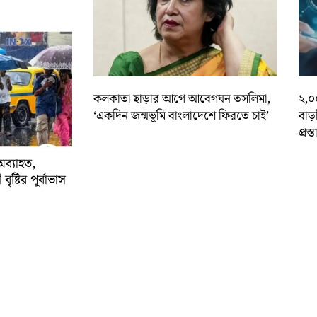
কলকাতা ছাড়ার আগে আবেগঘন তসলিমা,
২,০
‘একদিন জন্মভূমি বাংলাদেশে ফিরতে চাই’
বাড
প্রস্
অব্যাহত,
বৃষ্টির পূর্বাভাস