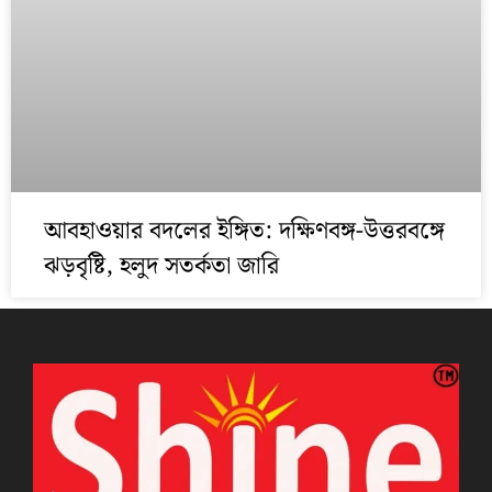
আবহাওয়ার বদলের ইঙ্গিত: দক্ষিণবঙ্গ-উত্তরবঙ্গে
ঝড়বৃষ্টি, হলুদ সতর্কতা জারি