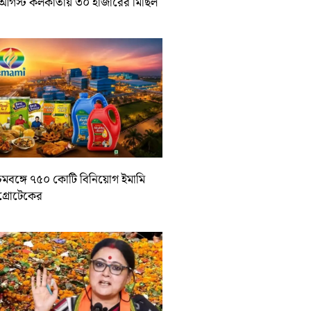
আগস্ট কলকাতায় ৩০ হাজারের মিছিল
চিমবঙ্গে ৭৫০ কোটি বিনিয়োগ ইমামি
াগ্রোটেকের