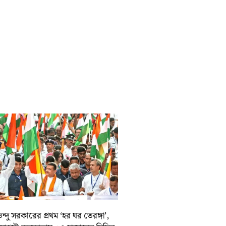
ন্দু সরকারের প্রথম ‘হর ঘর তেরঙ্গা’,