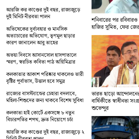
আরজি কর কাণ্ডের দুই বছর, রাজ্যজুড়ে
দুই মিনিট নীরবতা পালন
শনিবারের পর রবিবারও
হাজির সুমিত, ফের জে
অভিষেকের দুর্ব্যবহার ও মানসিক
অত্যাচারের অভিযোগ, তৃণমূল ছাড়ার
কারণ জানালেন আবু তাহের
অভয়া দিবসে আসানসোল হাসপাতালে
স্মরণ, স্বরচিত কবিতা পাঠ অগ্নিমিত্রার
কলকাতার আকাশ পরিষ্কার থাকলেও ভারী
বৃষ্টির পূর্বাভাস, উত্তাল হবে সমুদ্র
রাজ্যের বাসস্ট্যান্ডের চেহারা বদলাবে,
ভারত ছাড়ো আন্দোলন
মহিলা-শিশুদের জন্য থাকবে বিশেষ সুবিধা
বার্ষিকীতে স্বাধীনতা সংগ্র
শুভেন্দুর
কলকাতা হাই কোর্টে একসঙ্গে ৮ নতুন
বিচারপতির শপথ, দ্রুত নিয়োগে চর্চা
আরজি কর কাণ্ডের দুই বছর, রাজ্যজুড়ে ২
মিনিট নীরবতা পালন