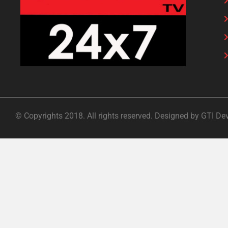
© Copyrights 2018. All rights reserved. Designed by GTI De