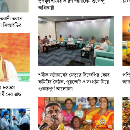
তৃণমূল ছাড়ার কারণ জানালেন শুভেন্দু
১০ 
অধিকারী
 ভবানী ভবনে
রা সিআইডির
শমীক ভট্টাচার্যের নেতৃত্বে বিজেপির কোর
পশ্
কমিটির বৈঠক, পুরভোট ও সংগঠন নিয়ে
অ্য
ের ৮৪তম
গুরুত্বপূর্ণ আলোচনা
ামীদের শ্রদ্ধা