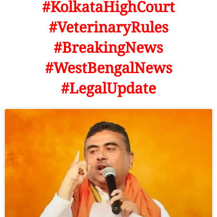
#KolkataHighCourt
#VeterinaryRules
#BreakingNews
#WestBengalNews
#LegalUpdate