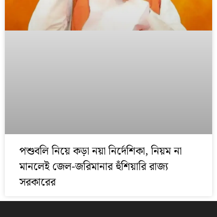
পশুবলি নিয়ে কড়া নয়া নির্দেশিকা, নিয়ম না
মানলেই জেল-জরিমানার হুঁশিয়ারি রাজ্য
সরকারের