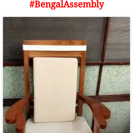
#BengalAssembly