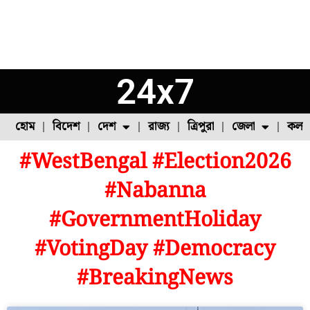
24x7
হোম
বিদেশ
দেশ
রাজ্য
ত্রিপুরা
জেলা
কলক
#WestBengal #Election2026
ফুল চাষ
ফল চাষ
মাছ চাষ
উত্তর ২৪ পরগনা
পোল্ট্রি চাষ
#Nabanna
#GovernmentHoliday
#VotingDay #Democracy
#BreakingNews