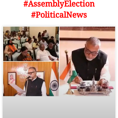
#AssemblyElection
#PoliticalNews