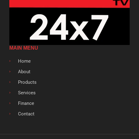
MAIN MENU
Home
About
Products
Services
Finance
Contact
F
T
G
L
S