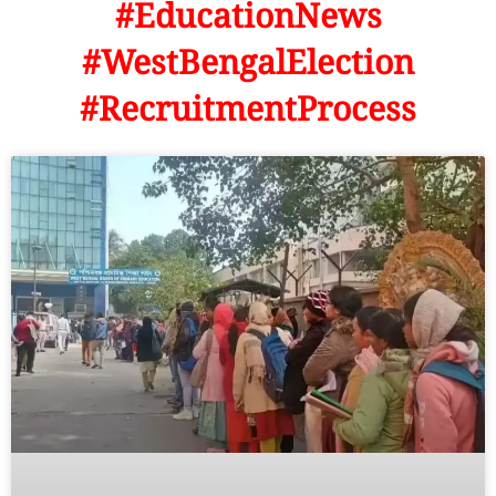
#EducationNews
#WestBengalElection
#RecruitmentProcess