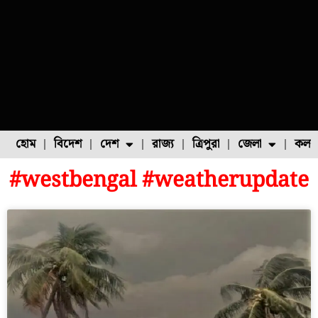
হোম
বিদেশ
দেশ
রাজ্য
ত্রিপুরা
জেলা
কলক
#westbengal #weatherupdate
ফুল চাষ
ফল চাষ
মাছ চাষ
উত্তর ২৪ পরগনা
পোল্ট্রি চাষ