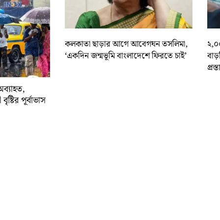
কলকাতা ছাড়ার আগে আবেগঘন তসলিমা,
২,০
‘একদিন জন্মভূমি বাংলাদেশে ফিরতে চাই’
বাড
প্রস্
অব্যাহত,
বৃষ্টির পূর্বাভাস