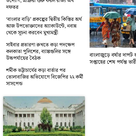
উদ্যোগ, প্রক্রিয়া শুরু করল রাজ্য অর্থ
দফতর
‘বাংলার বাড়ি’ প্রকল্পের দ্বিতীয় কিস্তির অর্থ
আজ উপভোক্তাদের অ্যাকাউন্টে, নবান্ন
থেকে সূচনা করবেন মুখ্যমন্ত্রী
সাইবার প্রতারণা রুখতে কড়া পদক্ষেপ
কলকাতা পুলিশের, ব্যাঙ্কগুলির সঙ্গে
বাংলাজুড়ে বর্ষার দাপট 
উচ্চপর্যায়ের বৈঠক
সপ্তাহের শেষ পর্যন্ত ভারী 
শমীক ভট্টাচার্যের কড়া বার্তার পর
তোলাবাজির অভিযোগে বিজেপির ২২ কর্মী
সাসপেন্ড