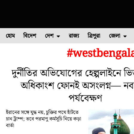
হোম
বিদেশ
দেশ
রাজ্য
ত্রিপুরা
জেলা
#westbengal
ফুল চাষ
ফল চাষ
মাছ চাষ
উত্তর ২৪ পরগন
পোল্ট্রি চ
দুর্নীতির অভিযোগের হেল্পলাইনে ভি
অধিকাংশ ফোনই অসংলগ্ন— নবান
পর্যবেক্ষণ
ইরানের সঙ্গে যুদ্ধ নয়, চুক্তির পথে হাঁটতে
চান ট্রাম্প; তবে পরমাণু কর্মসূচি নিয়ে কড়া
বার্তা