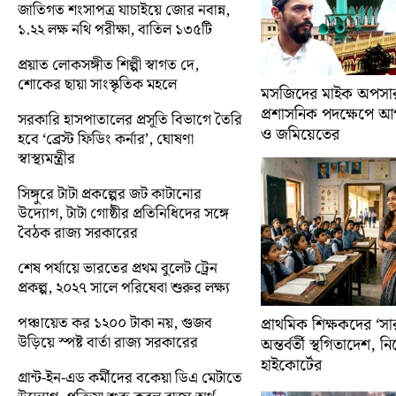
জাতিগত শংসাপত্র যাচাইয়ে জোর নবান্ন,
১.২২ লক্ষ নথি পরীক্ষা, বাতিল ১৩৫টি
প্রয়াত লোকসঙ্গীত শিল্পী স্বাগত দে,
শোকের ছায়া সাংস্কৃতিক মহলে
মসজিদের মাইক অপসারণ
প্রশাসনিক পদক্ষেপে 
সরকারি হাসপাতালের প্রসূতি বিভাগে তৈরি
ও জমিয়েতের
হবে ‘ব্রেস্ট ফিডিং কর্নার’, ঘোষণা
স্বাস্থ্যমন্ত্রীর
সিঙ্গুরে টাটা প্রকল্পের জট কাটানোর
উদ্যোগ, টাটা গোষ্ঠীর প্রতিনিধিদের সঙ্গে
বৈঠক রাজ্য সরকারের
শেষ পর্যায়ে ভারতের প্রথম বুলেট ট্রেন
প্রকল্প, ২০২৭ সালে পরিষেবা শুরুর লক্ষ্য
পঞ্চায়েত কর ১২০০ টাকা নয়, গুজব
প্রাথমিক শিক্ষকদের ‘সা
উড়িয়ে স্পষ্ট বার্তা রাজ্য সরকারের
অন্তর্বর্তী স্থগিতাদেশ, 
হাইকোর্টের
গ্রান্ট-ইন-এড কর্মীদের বকেয়া ডিএ মেটাতে