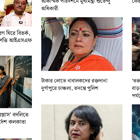
আকস্মিক পরিদর্শনে মুখ্যমন্ত্রী শুভেন্দু
ফের 
অধিকারী
 ঘিরে বিতর্ক,
আপত্তি আইএসএফ
টাকার লোভে নাবালকদের রক্তদান!
‘তর
দুর্গাপুরে চাঞ্চল্য, তদন্তে পুলিশ
বাড়
পর্য
রপ্লাস’ বদলিতে
নির্দেশ কলকাতা