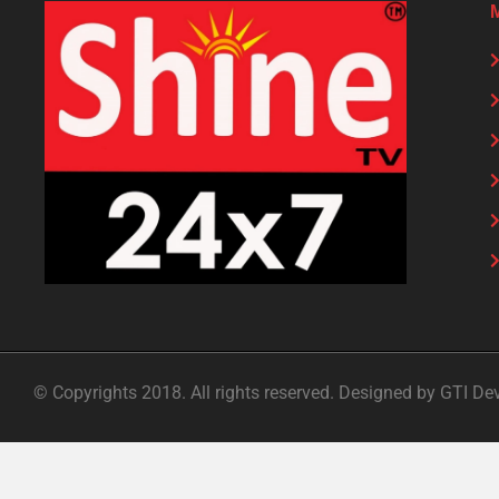
© Copyrights 2018. All rights reserved. Designed by GTI De